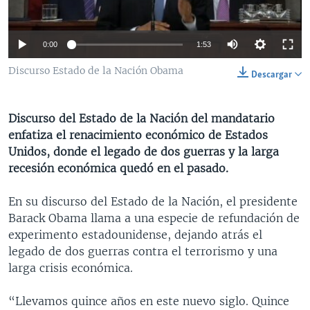
MULTIMEDIA
VENEZUELA
NICARAGUA
ECONOMÍA
PROGRAMAS TV
BRASIL
ENTRETENIMIENTO Y CULTURA
VIDEOS
0:00
1:53
RADIO
TECNOLOGÍA
FOTOGRAFÍA
EL MUNDO AL DÍA
Discurso Estado de la Nación Obama
Descargar
DIRECT
DEPORTES
AUDIOS
FORO INTERAMERICANO
AVANCE INFORMATIVO
DOCUMENTALES DE LA VOA
CIENCIA Y SALUD
VISIÓN 360
AUDIONOTICIAS
Discurso del Estado de la Nación del mandatario
enfatiza el renacimiento económico de Estados
LAS CLAVES
BUENOS DÍAS AMÉRICA
Learning English
Unidos, donde el legado de dos guerras y la larga
PANORAMA
ESTADOS UNIDOS AL DÍA
recesión económica quedó en el pasado.
SÍGANOS
EL MUNDO AL DÍA [RADIO]
En su discurso del Estado de la Nación, el presidente
FORO [RADIO]
Barack Obama llama a una especie de refundación de
experimento estadounidense, dejando atrás el
DEPORTIVO INTERNACIONAL
legado de dos guerras contra el terrorismo y una
Idiomas
NOTA ECONÓMICA
larga crisis económica.
ENTRETENIMIENTO
“Llevamos quince años en este nuevo siglo. Quince