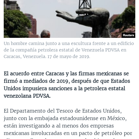
MULTIMEDIA
VENEZUELA
NICARAGUA
ECONOMÍA
PROGRAMAS TV
BRASIL
ENTRETENIMIENTO Y CULTURA
VIDEOS
RADIO
TECNOLOGÍA
FOTOGRAFÍA
EL MUNDO AL DÍA
DIRECT
DEPORTES
AUDIOS
FORO INTERAMERICANO
AVANCE INFORMATIVO
Un hombre camina junto a una escultura frente a un edificio
de la compañía petrolera estatal de Venezuela PDVSA en
DOCUMENTALES DE LA VOA
CIENCIA Y SALUD
VISIÓN 360
AUDIONOTICIAS
Caracas, Venezuela. 17 de mayo de 2019.
LAS CLAVES
BUENOS DÍAS AMÉRICA
Learning English
PANORAMA
ESTADOS UNIDOS AL DÍA
El acuerdo entre Caracas y las firmas mexicanas se
firmó a mediados de 2019, después de que Estados
SÍGANOS
EL MUNDO AL DÍA [RADIO]
Unidos impusiera sanciones a la petrolera estatal
FORO [RADIO]
venezolana PDVSA.
DEPORTIVO INTERNACIONAL
El Departamento del Tesoro de Estados Unidos,
Idiomas
NOTA ECONÓMICA
junto con la embajada estadounidense en México,
están investigando a al menos dos empresas
ENTRETENIMIENTO
mexicanas involucradas en un pacto de petróleo por