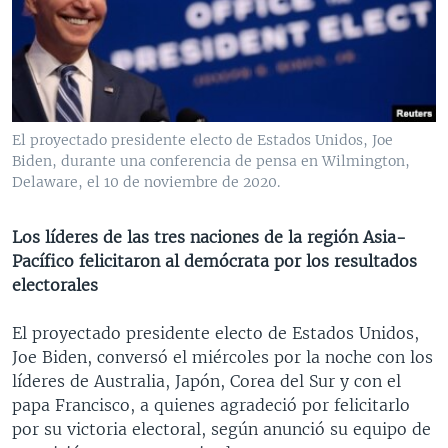
MULTIMEDIA
VENEZUELA
NICARAGUA
ECONOMÍA
PROGRAMAS TV
BRASIL
ENTRETENIMIENTO Y CULTURA
VIDEOS
RADIO
TECNOLOGÍA
FOTOGRAFÍA
EL MUNDO AL DÍA
DIRECT
DEPORTES
AUDIOS
FORO INTERAMERICANO
AVANCE INFORMATIVO
El proyectado presidente electo de Estados Unidos, Joe
Biden, durante una conferencia de pensa en Wilmington,
DOCUMENTALES DE LA VOA
CIENCIA Y SALUD
VISIÓN 360
AUDIONOTICIAS
Delaware, el 10 de noviembre de 2020.
LAS CLAVES
BUENOS DÍAS AMÉRICA
Learning English
PANORAMA
ESTADOS UNIDOS AL DÍA
Los líderes de las tres naciones de la región Asia-
Pacífico felicitaron al demócrata por los resultados
SÍGANOS
EL MUNDO AL DÍA [RADIO]
electorales
FORO [RADIO]
El proyectado presidente electo de Estados Unidos,
DEPORTIVO INTERNACIONAL
Joe Biden, conversó el miércoles por la noche con los
Idiomas
NOTA ECONÓMICA
líderes de Australia, Japón, Corea del Sur y con el
papa Francisco, a quienes agradeció por felicitarlo
ENTRETENIMIENTO
por su victoria electoral, según anunció su equipo de