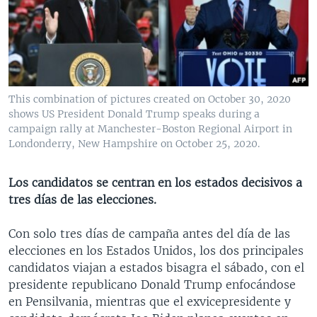
MULTIMEDIA
VENEZUELA
NICARAGUA
ECONOMÍA
PROGRAMAS TV
BRASIL
ENTRETENIMIENTO Y CULTURA
VIDEOS
RADIO
TECNOLOGÍA
FOTOGRAFÍA
EL MUNDO AL DÍA
DIRECT
DEPORTES
AUDIOS
FORO INTERAMERICANO
AVANCE INFORMATIVO
This combination of pictures created on October 30, 2020
shows US President Donald Trump speaks during a
DOCUMENTALES DE LA VOA
CIENCIA Y SALUD
VISIÓN 360
AUDIONOTICIAS
campaign rally at Manchester-Boston Regional Airport in
LAS CLAVES
BUENOS DÍAS AMÉRICA
Londonderry, New Hampshire on October 25, 2020.
Learning English
PANORAMA
ESTADOS UNIDOS AL DÍA
Los candidatos se centran en los estados decisivos a
SÍGANOS
EL MUNDO AL DÍA [RADIO]
tres días de las elecciones.
FORO [RADIO]
Con solo tres días de campaña antes del día de las
DEPORTIVO INTERNACIONAL
elecciones en los Estados Unidos, los dos principales
Idiomas
candidatos viajan a estados bisagra el sábado, con el
NOTA ECONÓMICA
presidente republicano Donald Trump enfocándose
ENTRETENIMIENTO
en Pensilvania, mientras que el exvicepresidente y