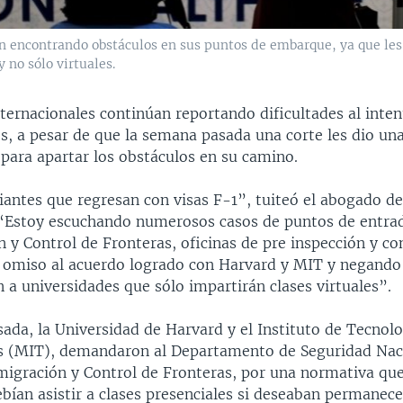
n encontrando obstáculos en sus puntos de embarque, ya que les
 no sólo virtuales.
ternacionales continúan reportando dificultades al inten
, a pesar de que la semana pasada una corte les dio una 
 para apartar los obstáculos en su camino.
iantes que regresan con visas F-1”, tuiteó el abogado d
 “Estoy escuchando numerosos casos de puntos de entrad
 y Control de Fronteras, oficinas de pre inspección y c
 omiso al acuerdo logrado con Harvard y MIT y negando
 a universidades que sólo impartirán clases virtuales”.
ada, la Universidad de Harvard y el Instituto de Tecnolo
 (MIT), demandaron al Departamento de Seguridad Naci
nmigración y Control de Fronteras, por una normativa que
bían asistir a clases presenciales si deseaban permanec