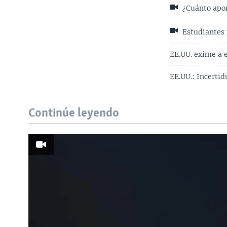
¿Cuánto apor
Estudiantes 
EE.UU. exime a e
EE.UU.: Incertid
Continúe leyendo