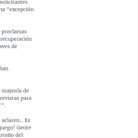
solicitantes
una “excepción
r proclamas
 recuperación
aves de
 han
a mayoría de
revistas para
!”.
, aclaren… Es
 juego! Gente
 otoño del