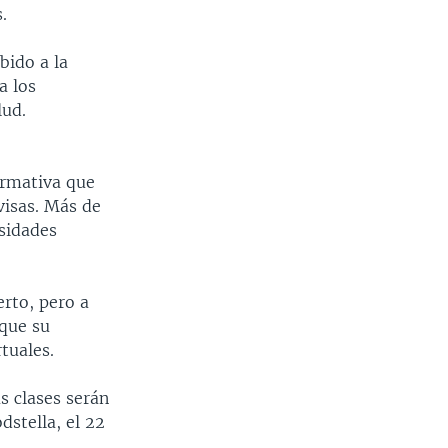
.
bido a la
a los
lud.
ormativa que
visas. Más de
rsidades
erto, pero a
 que su
tuales.
s clases serán
dstella, el 22