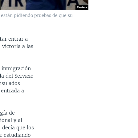
 están pidiendo pruebas de que su
tar entrar a
victoria a las
e inmigración
a del Servicio
onsulados
 entrada a
gía de
onal y al
 decía que los
er estudiando