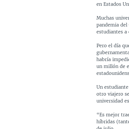
en Estados Un
Muchas univers
pandemia del 
estudiantes a 
Pero el día qu
gubernamental
habría impedi
un millón de 
estadounidens
Un estudiante 
otro viajero s
universidad es
“Es mejor trae
híbridas (tant
de julio.