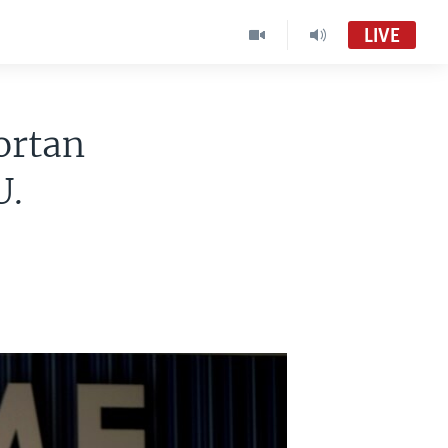
LIVE
ortan
U.