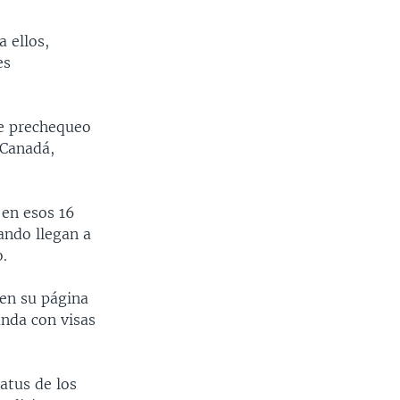
 ellos,
es
de prechequeo
 Canadá,
 en esos 16
ando llegan a
.
en su página
anda con visas
atus de los