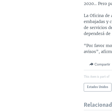
2020… Pero pa
La Oficina de
embajadas y c
de servicios d
dependerá de l
“Por favor mo
avisos”, afirm
Compartir
This item is part of
Estados Unidos
Relaciona