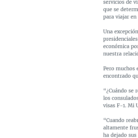
servicios de v
que se determ
para viajar en
Una excepción
presidenciale
económica por
nuestra relaci
Pero muchos e
encontrado que
“¿Cuándo se r
los consulado
visas F-1. Mi
“Cuando reabri
altamente fru
ha dejado sus 