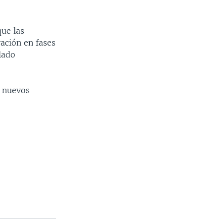
ue las
ación en fases
lado
a nuevos