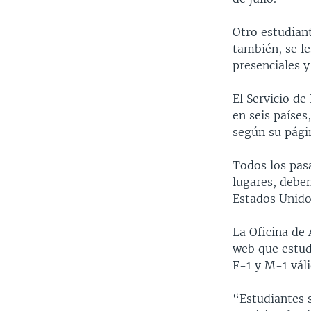
Otro estudiant
también, se le
presenciales y 
El Servicio d
en seis paíse
según su pági
Todos los pas
lugares, debe
Estados Unido
La Oficina de
web que estudi
F-1 y M-1 vál
“Estudiantes 