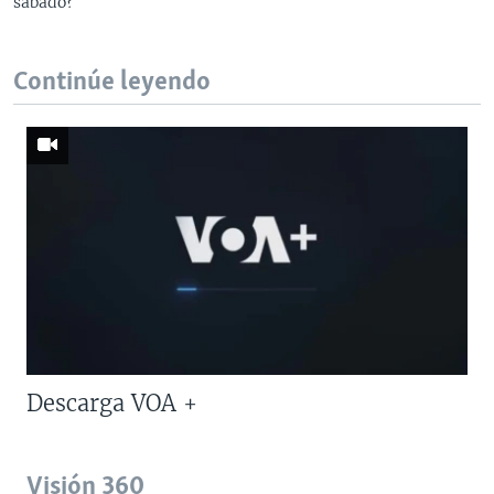
sábado?
Continúe leyendo
Descarga VOA +
Visión 360