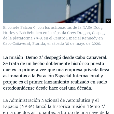
MULTIMEDIA
VENEZUELA
NICARAGUA
ECONOMÍA
PROGRAMAS TV
BRASIL
ENTRETENIMIENTO Y CULTURA
VIDEOS
RADIO
TECNOLOGÍA
FOTOGRAFÍA
EL MUNDO AL DÍA
El cohete Falcon 9, con los astronautas de la NASA Doug
DIRECT
DEPORTES
AUDIOS
FORO INTERAMERICANO
AVANCE INFORMATIVO
Hurley y Bob Behnken en la cápsula Crew Dragon, despega
de la plataforma 39-A en el Centro Espacial Kennedy en
DOCUMENTALES DE LA VOA
CIENCIA Y SALUD
VISIÓN 360
AUDIONOTICIAS
Cabo Cañaveral, Florida, el sábado 30 de mayo de 2020.
LAS CLAVES
BUENOS DÍAS AMÉRICA
Learning English
La misión 'Demo 2' despegó desde Cabo Cañaveral.
PANORAMA
ESTADOS UNIDOS AL DÍA
Se trata de un hecho doblemente histórico puesto
SÍGANOS
EL MUNDO AL DÍA [RADIO]
que es la primera vez que una empresa privada lleva
astronautas a la Estación Espacial Internacional y
FORO [RADIO]
porque es el primer lanzamiento realizado en suelo
DEPORTIVO INTERNACIONAL
estadounidense desde hace casi una década.
Idiomas
NOTA ECONÓMICA
La Administración Nacional de Aeronáutica y el
ENTRETENIMIENTO
Espacio (NASA) lanzó la histórica misión 'Demo 2',
en la que dos astronautas, a bordo de una nave de la