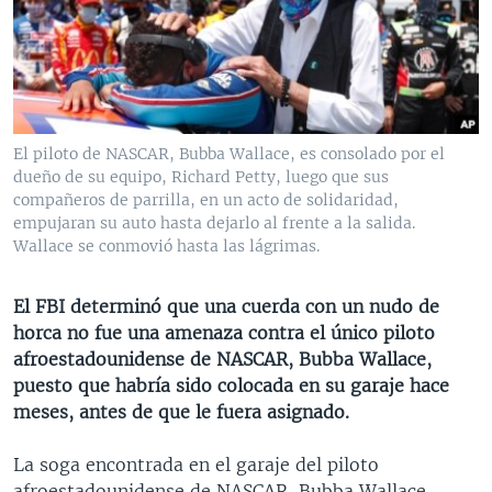
MULTIMEDIA
VENEZUELA
NICARAGUA
ECONOMÍA
PROGRAMAS TV
BRASIL
ENTRETENIMIENTO Y CULTURA
VIDEOS
RADIO
TECNOLOGÍA
FOTOGRAFÍA
EL MUNDO AL DÍA
DIRECT
DEPORTES
AUDIOS
FORO INTERAMERICANO
AVANCE INFORMATIVO
El piloto de NASCAR, Bubba Wallace, es consolado por el
dueño de su equipo, Richard Petty, luego que sus
DOCUMENTALES DE LA VOA
CIENCIA Y SALUD
VISIÓN 360
AUDIONOTICIAS
compañeros de parrilla, en un acto de solidaridad,
LAS CLAVES
BUENOS DÍAS AMÉRICA
empujaran su auto hasta dejarlo al frente a la salida.
Learning English
Wallace se conmovió hasta las lágrimas.
PANORAMA
ESTADOS UNIDOS AL DÍA
SÍGANOS
EL MUNDO AL DÍA [RADIO]
El FBI determinó que una cuerda con un nudo de
horca no fue una amenaza contra el único piloto
FORO [RADIO]
afroestadounidense de NASCAR, Bubba Wallace,
DEPORTIVO INTERNACIONAL
puesto que habría sido colocada en su garaje hace
Idiomas
meses, antes de que le fuera asignado.
NOTA ECONÓMICA
ENTRETENIMIENTO
La soga encontrada en el garaje del piloto
afroestadounidense de NASCAR, Bubba Wallace,