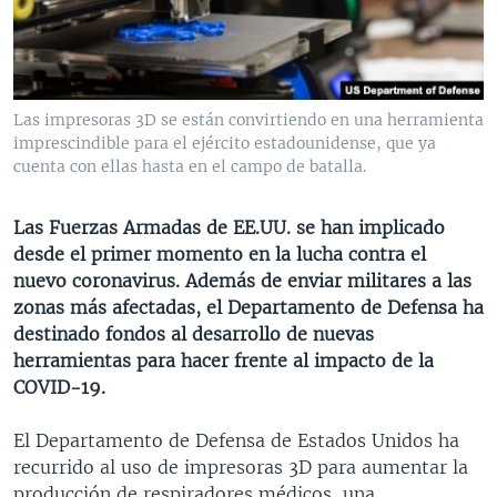
MULTIMEDIA
VENEZUELA
NICARAGUA
ECONOMÍA
PROGRAMAS TV
BRASIL
ENTRETENIMIENTO Y CULTURA
VIDEOS
RADIO
TECNOLOGÍA
FOTOGRAFÍA
EL MUNDO AL DÍA
Las impresoras 3D se están convirtiendo en una herramienta
DIRECT
DEPORTES
AUDIOS
FORO INTERAMERICANO
AVANCE INFORMATIVO
imprescindible para el ejército estadounidense, que ya
cuenta con ellas hasta en el campo de batalla.
DOCUMENTALES DE LA VOA
CIENCIA Y SALUD
VISIÓN 360
AUDIONOTICIAS
LAS CLAVES
BUENOS DÍAS AMÉRICA
Las Fuerzas Armadas de EE.UU. se han implicado
Learning English
desde el primer momento en la lucha contra el
PANORAMA
ESTADOS UNIDOS AL DÍA
nuevo coronavirus. Además de enviar militares a las
SÍGANOS
EL MUNDO AL DÍA [RADIO]
zonas más afectadas, el Departamento de Defensa ha
destinado fondos al desarrollo de nuevas
FORO [RADIO]
herramientas para hacer frente al impacto de la
DEPORTIVO INTERNACIONAL
COVID-19.
Idiomas
NOTA ECONÓMICA
El Departamento de Defensa de Estados Unidos ha
ENTRETENIMIENTO
recurrido al uso de impresoras 3D para aumentar la
producción de respiradores médicos, una