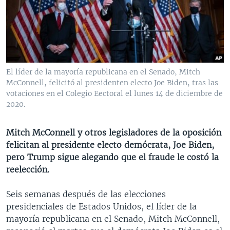
MULTIMEDIA
VENEZUELA
NICARAGUA
ECONOMÍA
PROGRAMAS TV
BRASIL
ENTRETENIMIENTO Y CULTURA
VIDEOS
RADIO
TECNOLOGÍA
FOTOGRAFÍA
EL MUNDO AL DÍA
DIRECT
DEPORTES
AUDIOS
FORO INTERAMERICANO
AVANCE INFORMATIVO
El líder de la mayoría republicana en el Senado, Mitch
McConnell, felicitó al presidenten electo Joe Biden, tras las
DOCUMENTALES DE LA VOA
CIENCIA Y SALUD
VISIÓN 360
AUDIONOTICIAS
votaciones en el Colegio Eectoral el lunes 14 de diciembre de
LAS CLAVES
BUENOS DÍAS AMÉRICA
2020.
Learning English
PANORAMA
ESTADOS UNIDOS AL DÍA
Mitch McConnell y otros legisladores de la oposición
SÍGANOS
EL MUNDO AL DÍA [RADIO]
felicitan al presidente electo demócrata, Joe Biden,
pero Trump sigue alegando que el fraude le costó la
FORO [RADIO]
reelección.
DEPORTIVO INTERNACIONAL
Idiomas
Seis semanas después de las elecciones
NOTA ECONÓMICA
presidenciales de Estados Unidos, el líder de la
ENTRETENIMIENTO
mayoría republicana en el Senado, Mitch McConnell,