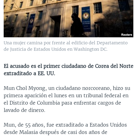
MULTIMEDIA
VENEZUELA
NICARAGUA
ECONOMÍA
PROGRAMAS TV
BRASIL
ENTRETENIMIENTO Y CULTURA
VIDEOS
RADIO
TECNOLOGÍA
FOTOGRAFÍA
EL MUNDO AL DÍA
DIRECT
DEPORTES
AUDIOS
FORO INTERAMERICANO
AVANCE INFORMATIVO
Una mujer camina por frente al edificio del Departamento
de Justicia de Estados Unidos en Washington DC.
DOCUMENTALES DE LA VOA
CIENCIA Y SALUD
VISIÓN 360
AUDIONOTICIAS
LAS CLAVES
BUENOS DÍAS AMÉRICA
El acusado es el primer ciudadano de Corea del Norte
Learning English
PANORAMA
ESTADOS UNIDOS AL DÍA
extraditado a EE. UU.
SÍGANOS
EL MUNDO AL DÍA [RADIO]
Mun Chol Myong, un ciudadano norcoreano, hizo su
FORO [RADIO]
primera aparición el lunes en un tribunal federal en
el Distrito de Columbia para enfrentar cargos de
DEPORTIVO INTERNACIONAL
lavado de dinero.
Idiomas
NOTA ECONÓMICA
Mun, de 55 años, fue extraditado a Estados Unidos
ENTRETENIMIENTO
desde Malasia después de casi dos años de