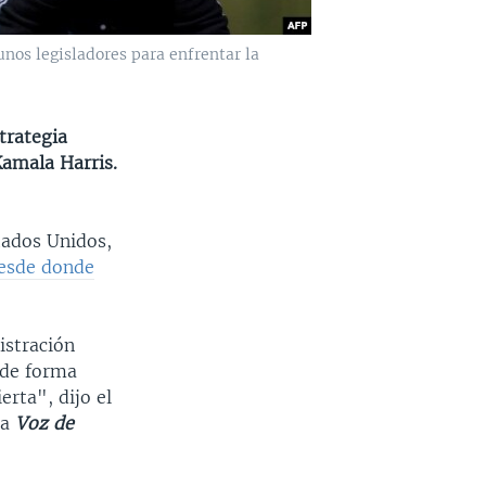
unos legisladores para enfrentar la
trategia
Kamala Harris.
tados Unidos,
esde donde
istración
 de forma
erta", dijo el
la
Voz de