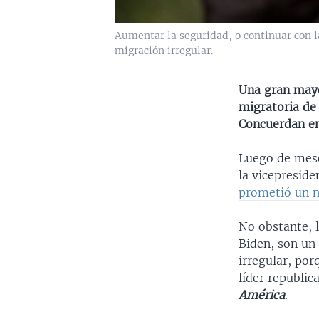
Aumentar la seguridad, o continuar con la
migración irregular.
Una gran mayo
migratoria de 
Concuerdan en
Luego de meses
la vicepreside
prometió un 
No obstante, 
Biden, son un
irregular, por
líder republic
América
.