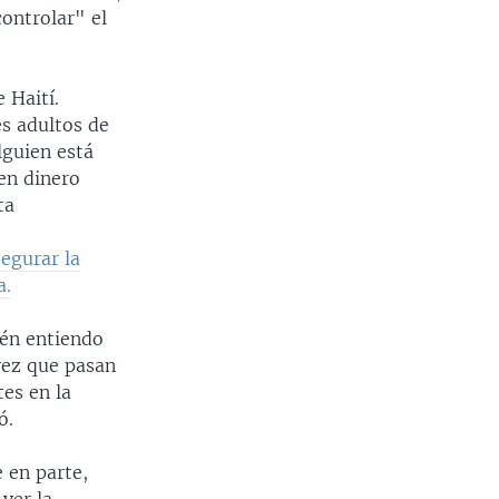
ontrolar" el
 Haití.
s adultos de
lguien está
en dinero
ta
egurar la
a.
én entiendo
vez que pasan
es en la
ó.
 en parte,