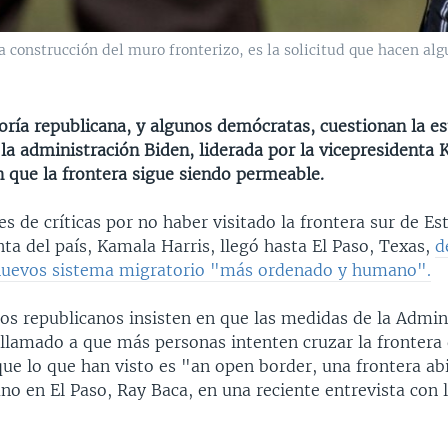
 construcción del muro fronterizo, es la solicitud que hacen alg
ría republicana, y algunos demócratas, cuestionan la es
la administración Biden, liderada por la vicepresidenta 
 que la frontera sigue siendo permeable.
 de críticas por no haber visitado la frontera sur de Es
nta del país, Kamala Harris, llegó hasta El Paso, Texas,
d
nuevos sistema migratorio "más ordenado y humano".
los republicanos insisten en que las medidas de la Admin
 llamado a que más personas intenten cruzar la frontera
que lo que han visto es "an open border, una frontera abi
ano en El Paso, Ray Baca, en una reciente entrevista con 