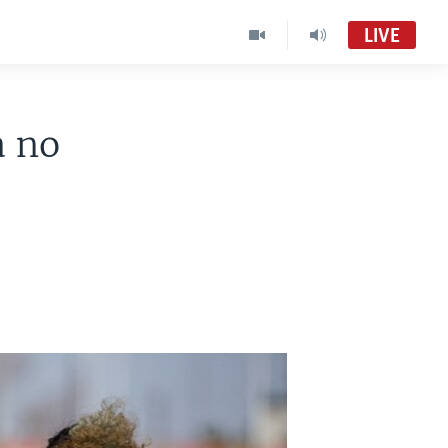
LIVE
Foro (Radio)
Audio en vivo
a no
Foro
VOA Spanish MC01