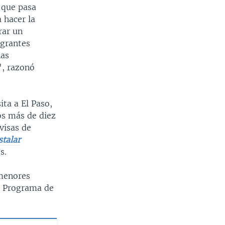
 que pasa
 hacer la
rar un
igrantes
las
", razonó
ita a El Paso,
os más de diez
visas de
stalar
s.
 menores
l Programa de