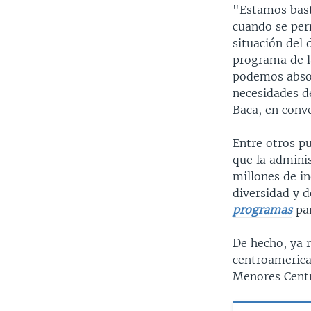
"Estamos bast
cuando se per
situación del
programa de l
podemos absor
necesidades de
Baca, en conv
Entre otros pu
que la admini
millones de i
diversidad y 
programas
pa
De hecho, ya 
centroamerica
Menores Centr