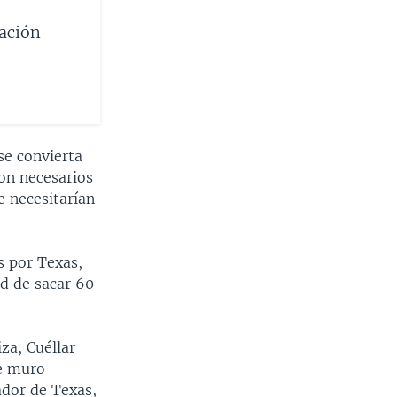
ación
se convierta
son necesarios
e necesitarían
s por Texas,
ad de sacar 60
za, Cuéllar
de muro
ador de Texas,