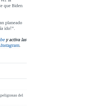
ver la
de que Biden
ran planeado
a ido!".
be
y activa las
e
Instagram
.
peligrosas del