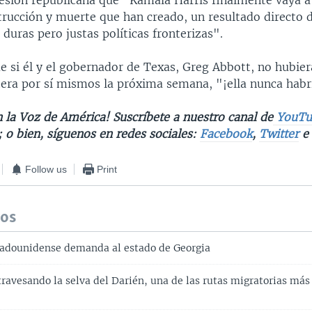
resión republicana que "Kamala Harris finalmente vaya a 
rucción y muerte que han creado, un resultado directo 
 duras pero justas políticas fronterizas".
e si él y el gobernador de Texas, Greg Abbott, no hubie
ntera por sí mismos la próxima semana, "¡ella nunca habrí
 la Voz de América! Suscríbete a nuestro canal de
YouTu
; o bien, síguenos en redes sociales:
Facebook
,
Twitter
Follow us
Print
dos
adounidense demanda al estado de Georgia
ravesando la selva del Darién, una de las rutas migratorias más 