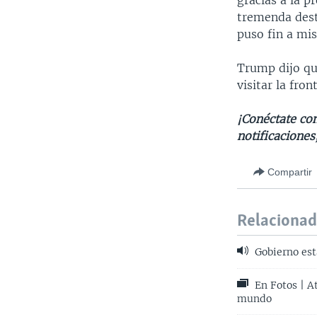
gracias a la p
tremenda dest
puso fin a mis
Trump dijo qu
visitar la fro
¡Conéctate con
notificaciones
Compartir
Relaciona
Gobierno est
En Fotos | At
mundo