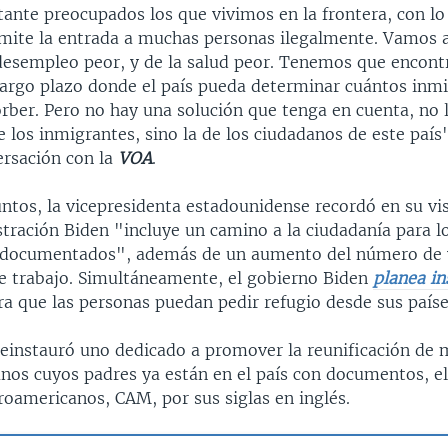
ante preocupados los que vivimos en la frontera, con lo
mite la entrada a muchas personas ilegalmente. Vamos a
 desempleo peor, y de la salud peor. Tenemos que encont
argo plazo donde el país pueda determinar cuántos inm
ber. Pero no hay una solución que tenga en cuenta, no 
 los inmigrantes, sino la de los ciudadanos de este país
ersación con la
VOA
.
ntos, la vicepresidenta estadounidense recordó en su vis
stración Biden "incluye un camino a la ciudadanía para l
ndocumentados", además de un aumento del número de 
de trabajo. Simultáneamente, el gobierno Biden
planea in
ra que las personas puedan pedir refugio desde sus paíse
reinstauró uno dedicado a promover la reunificación de
nos cuyos padres ya están en el país con documentos, e
oamericanos, CAM, por sus siglas en inglés.