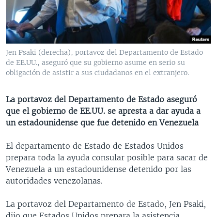
MULTIMEDIA
VENEZUELA
NICARAGUA
ECONOMÍA
PROGRAMAS TV
BRASIL
ENTRETENIMIENTO Y CULTURA
VIDEOS
RADIO
TECNOLOGÍA
FOTOGRAFÍA
EL MUNDO AL DÍA
Jen Psaki (derecha), portavoz del Departamento de Estado
DIRECT
DEPORTES
AUDIOS
FORO INTERAMERICANO
AVANCE INFORMATIVO
de EE.UU., aseguró que su gobierno asume en serio su
obligación de asistir a sus ciudadanos en el extranjero.
DOCUMENTALES DE LA VOA
CIENCIA Y SALUD
VISIÓN 360
AUDIONOTICIAS
LAS CLAVES
BUENOS DÍAS AMÉRICA
La portavoz del Departamento de Estado aseguró
Learning English
que el gobierno de EE.UU. se apresta a dar ayuda a
PANORAMA
ESTADOS UNIDOS AL DÍA
un estadounidense que fue detenido en Venezuela
SÍGANOS
EL MUNDO AL DÍA [RADIO]
El departamento de Estado de Estados Unidos
FORO [RADIO]
prepara toda la ayuda consular posible para sacar de
DEPORTIVO INTERNACIONAL
Venezuela a un estadounidense detenido por las
Idiomas
autoridades venezolanas.
NOTA ECONÓMICA
ENTRETENIMIENTO
La portavoz del Departamento de Estado, Jen Psaki,
dijo que Estados Unidos prepara la asistencia