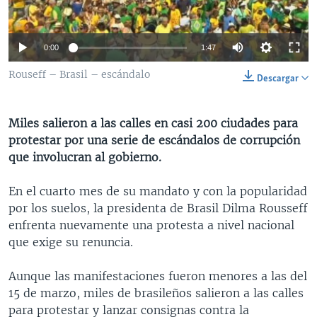
MULTIMEDIA
VENEZUELA
NICARAGUA
ECONOMÍA
PROGRAMAS TV
BRASIL
ENTRETENIMIENTO Y CULTURA
VIDEOS
0:00
1:47
RADIO
TECNOLOGÍA
FOTOGRAFÍA
EL MUNDO AL DÍA
Rouseff – Brasil – escándalo
Descargar
DIRECT
DEPORTES
AUDIOS
FORO INTERAMERICANO
AVANCE INFORMATIVO
DOCUMENTALES DE LA VOA
CIENCIA Y SALUD
VISIÓN 360
AUDIONOTICIAS
Miles salieron a las calles en casi 200 ciudades para
protestar por una serie de escándalos de corrupción
LAS CLAVES
BUENOS DÍAS AMÉRICA
Learning English
que involucran al gobierno.
PANORAMA
ESTADOS UNIDOS AL DÍA
SÍGANOS
En el cuarto mes de su mandato y con la popularidad
EL MUNDO AL DÍA [RADIO]
por los suelos, la presidenta de Brasil Dilma Rousseff
FORO [RADIO]
enfrenta nuevamente una protesta a nivel nacional
que exige su renuncia.
DEPORTIVO INTERNACIONAL
Idiomas
NOTA ECONÓMICA
Aunque las manifestaciones fueron menores a las del
15 de marzo, miles de brasileños salieron a las calles
ENTRETENIMIENTO
para protestar y lanzar consignas contra la