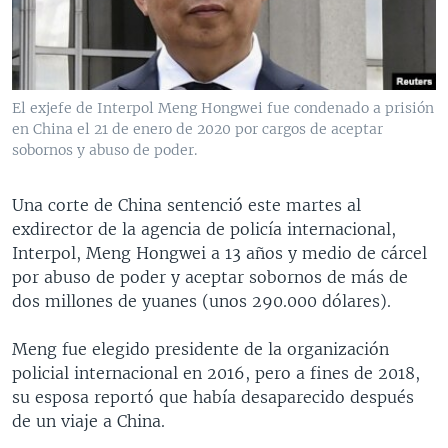
MULTIMEDIA
VENEZUELA
NICARAGUA
ECONOMÍA
PROGRAMAS TV
BRASIL
ENTRETENIMIENTO Y CULTURA
VIDEOS
RADIO
TECNOLOGÍA
FOTOGRAFÍA
EL MUNDO AL DÍA
El exjefe de Interpol Meng Hongwei fue condenado a prisión
DIRECT
DEPORTES
AUDIOS
FORO INTERAMERICANO
AVANCE INFORMATIVO
en China el 21 de enero de 2020 por cargos de aceptar
sobornos y abuso de poder.
DOCUMENTALES DE LA VOA
CIENCIA Y SALUD
VISIÓN 360
AUDIONOTICIAS
LAS CLAVES
BUENOS DÍAS AMÉRICA
Una corte de China sentenció este martes al
Learning English
exdirector de la agencia de policía internacional,
PANORAMA
ESTADOS UNIDOS AL DÍA
Interpol, Meng Hongwei a 13 años y medio de cárcel
SÍGANOS
EL MUNDO AL DÍA [RADIO]
por abuso de poder y aceptar sobornos de más de
dos millones de yuanes (unos 290.000 dólares).
FORO [RADIO]
DEPORTIVO INTERNACIONAL
Meng fue elegido presidente de la organización
Idiomas
policial internacional en 2016, pero a fines de 2018,
NOTA ECONÓMICA
su esposa reportó que había desaparecido después
ENTRETENIMIENTO
de un viaje a China.