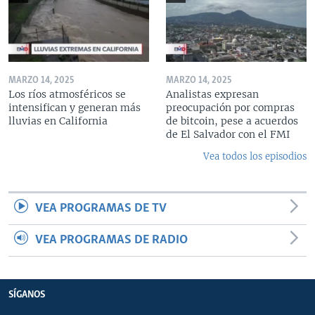
MARZO 14, 2025
MARZO 14, 2025
Los ríos atmosféricos se
Analistas expresan
intensifican y generan más
preocupación por compras
lluvias en California
de bitcoin, pese a acuerdos
de El Salvador con el FMI
Vea todos los episodios
VEA PROGRAMAS DE TV
VEA PROGRAMAS DE RADIO
SÍGANOS