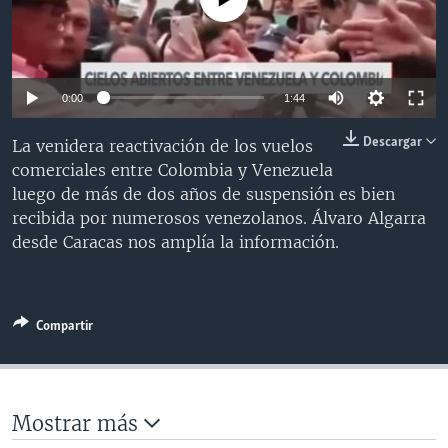
MULTIMEDIA
VENEZUELA
NICARAGUA
ECONOMÍA
PROGRAMAS TV
BRASIL
ENTRETENIMIENTO Y CULTURA
VIDEOS
RADIO
TECNOLOGÍA
FOTOGRAFÍA
EL MUNDO AL DÍA
0:00
1:44
DIRECT
DEPORTES
AUDIOS
FORO INTERAMERICANO
AVANCE INFORMATIVO
Descargar
La venidera reactivación de los vuelos
DOCUMENTALES DE LA VOA
CIENCIA Y SALUD
VISIÓN 360
AUDIONOTICIAS
comerciales entre Colombia y Venezuela
luego de más de dos años de suspensión es bien
LAS CLAVES
BUENOS DÍAS AMÉRICA
Learning English
recibida por numerosos venezolanos. Álvaro Algarra
PANORAMA
ESTADOS UNIDOS AL DÍA
desde Caracas nos amplía la información.
SÍGANOS
EL MUNDO AL DÍA [RADIO]
FORO [RADIO]
Compartir
DEPORTIVO INTERNACIONAL
Idiomas
NOTA ECONÓMICA
ENTRETENIMIENTO
Mostrar más