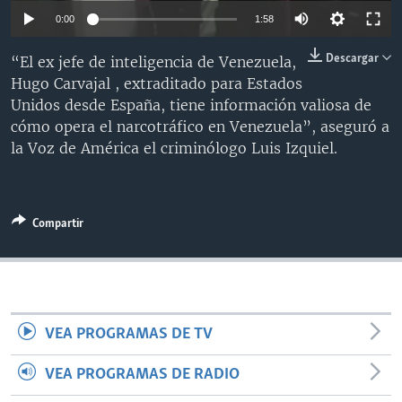
MULTIMEDIA
VENEZUELA
NICARAGUA
ECONOMÍA
0:00
1:58
PROGRAMAS TV
BRASIL
ENTRETENIMIENTO Y CULTURA
VIDEOS
Descargar
“El ex jefe de inteligencia de Venezuela,
RADIO
TECNOLOGÍA
FOTOGRAFÍA
EL MUNDO AL DÍA
Hugo Carvajal , extraditado para Estados
Unidos desde España, tiene información valiosa de
DIRECT
DEPORTES
AUDIOS
FORO INTERAMERICANO
AVANCE INFORMATIVO
cómo opera el narcotráfico en Venezuela”, aseguró a
DOCUMENTALES DE LA VOA
CIENCIA Y SALUD
VISIÓN 360
AUDIONOTICIAS
la Voz de América el criminólogo Luis Izquiel.
LAS CLAVES
BUENOS DÍAS AMÉRICA
Learning English
PANORAMA
ESTADOS UNIDOS AL DÍA
Compartir
SÍGANOS
EL MUNDO AL DÍA [RADIO]
FORO [RADIO]
DEPORTIVO INTERNACIONAL
Idiomas
VEA PROGRAMAS DE TV
NOTA ECONÓMICA
ENTRETENIMIENTO
VEA PROGRAMAS DE RADIO