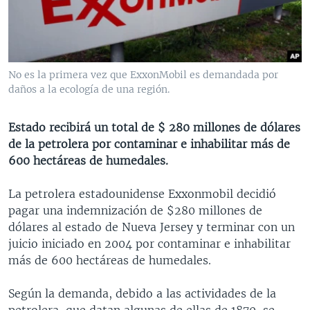
MULTIMEDIA
VENEZUELA
NICARAGUA
ECONOMÍA
PROGRAMAS TV
BRASIL
ENTRETENIMIENTO Y CULTURA
VIDEOS
RADIO
TECNOLOGÍA
FOTOGRAFÍA
EL MUNDO AL DÍA
No es la primera vez que ExxonMobil es demandada por
DIRECT
DEPORTES
AUDIOS
FORO INTERAMERICANO
AVANCE INFORMATIVO
daños a la ecología de una región.
DOCUMENTALES DE LA VOA
CIENCIA Y SALUD
VISIÓN 360
AUDIONOTICIAS
Estado recibirá un total de $ 280 millones de dólares
LAS CLAVES
BUENOS DÍAS AMÉRICA
de la petrolera por contaminar e inhabilitar más de
Learning English
600 hectáreas de humedales.
PANORAMA
ESTADOS UNIDOS AL DÍA
SÍGANOS
EL MUNDO AL DÍA [RADIO]
La petrolera estadounidense Exxonmobil decidió
pagar una indemnización de $280 millones de
FORO [RADIO]
dólares al estado de Nueva Jersey y terminar con un
DEPORTIVO INTERNACIONAL
juicio iniciado en 2004 por contaminar e inhabilitar
Idiomas
más de 600 hectáreas de humedales.
NOTA ECONÓMICA
ENTRETENIMIENTO
Según la demanda, debido a las actividades de la
petrolera, que datan algunas de ellas de 1870, se