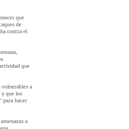
conocer que
ataques de
ha contra el
 semana,
os
actividad que
 vulnerables a
 y que los
” para hacer
s amenazas a
reos