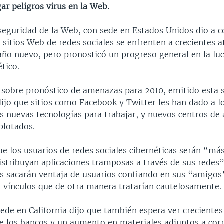
ar peligros virus en la Web.
seguridad de la Web, con sede en Estados Unidos dio a 
 sitios Web de redes sociales se enfrenten a crecientes 
año nuevo, pero pronosticó un progreso general en la luc
tico.
 sobre pronóstico de amenazas para 2010, emitido esta
ijo que sitios como Facebook y Twitter les han dado a l
s nuevas tecnologías para trabajar, y nuevos centros de 
plotados.
e los usuarios de redes sociales cibernéticas serán “más
istribuyan aplicaciones tramposas a través de sus redes”
es sacarán ventaja de usuarios confiando en sus “amigos
n vínculos que de otra manera tratarían cautelosamente.
sede en California dijo que también espera ver creciente
de los bancos y un aumento en materiales adjuntos a cor