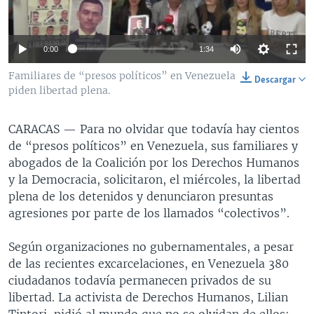
MULTIMEDIA
VENEZUELA
NICARAGUA
ECONOMÍA
PROGRAMAS TV
BRASIL
ENTRETENIMIENTO Y CULTURA
VIDEOS
0:00
1:34
RADIO
TECNOLOGÍA
FOTOGRAFÍA
EL MUNDO AL DÍA
Familiares de “presos políticos” en Venezuela
Descargar
DIRECT
DEPORTES
AUDIOS
FORO INTERAMERICANO
AVANCE INFORMATIVO
piden libertad plena.
DOCUMENTALES DE LA VOA
CIENCIA Y SALUD
VISIÓN 360
AUDIONOTICIAS
CARACAS —
Para no olvidar que todavía hay cientos
LAS CLAVES
BUENOS DÍAS AMÉRICA
de “presos políticos” en Venezuela, sus familiares y
Learning English
abogados de la Coalición por los Derechos Humanos
PANORAMA
ESTADOS UNIDOS AL DÍA
y la Democracia, solicitaron, el miércoles, la libertad
SÍGANOS
EL MUNDO AL DÍA [RADIO]
plena de los detenidos y denunciaron presuntas
agresiones por parte de los llamados “colectivos”.
FORO [RADIO]
DEPORTIVO INTERNACIONAL
Según organizaciones no gubernamentales, a pesar
Idiomas
de las recientes excarcelaciones, en Venezuela 380
NOTA ECONÓMICA
ciudadanos todavía permanecen privados de su
ENTRETENIMIENTO
libertad. La activista de Derechos Humanos, Lilian
Tintori, pidió al mundo que no se olvidan de ellos: