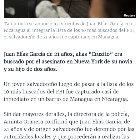
MULTIMEDIA
VENEZUELA
NICARAGUA
ECONOMÍA
PROGRAMAS TV
BRASIL
ENTRETENIMIENTO Y CULTURA
VIDEOS
Tan pronto se anunció los vínculos de Juan Elías García con
RADIO
TECNOLOGÍA
FOTOGRAFÍA
EL MUNDO AL DÍA
Nicaragua al integrar la lista de los 10 más buscados del FBI,
el salvadoreño de 21 años fue capturado en Managua.
DIRECT
DEPORTES
AUDIOS
FORO INTERAMERICANO
AVANCE INFORMATIVO
DOCUMENTALES DE LA VOA
CIENCIA Y SALUD
VISIÓN 360
AUDIONOTICIAS
Juan Elías García de 21 años, alias “Cruzito” era
buscado por el asesinato en Nueva York de su novia
LAS CLAVES
BUENOS DÍAS AMÉRICA
Learning English
y su hijo de dos años.
PANORAMA
ESTADOS UNIDOS AL DÍA
Un joven salvadoreño luego de pasar a la lista de los
SÍGANOS
EL MUNDO AL DÍA [RADIO]
10 más buscados del FBI fue capturado casi de
FORO [RADIO]
inmediato en un barrio de Managua en Nicaragua.
DEPORTIVO INTERNACIONAL
Sin dar mayores detalles, la directora de la policía,
Idiomas
NOTA ECONÓMICA
Aminta Granera confirmó que Juan Elías García, de
21 años y de origen salvadoreño fue detenido por las
ENTRETENIMIENTO
autoridades locales y que procederán a realizar las