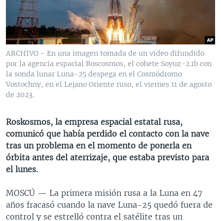
MULTIMEDIA
VENEZUELA
NICARAGUA
ECONOMÍA
PROGRAMAS TV
BRASIL
ENTRETENIMIENTO Y CULTURA
VIDEOS
RADIO
TECNOLOGÍA
FOTOGRAFÍA
EL MUNDO AL DÍA
ARCHIVO - En una imagen tomada de un video difundido
DIRECT
DEPORTES
AUDIOS
FORO INTERAMERICANO
AVANCE INFORMATIVO
por la agencia espacial Roscosmos, el cohete Soyuz-2.1b con
la sonda lunar Luna-25 despega en el Cosmódromo
DOCUMENTALES DE LA VOA
CIENCIA Y SALUD
VISIÓN 360
AUDIONOTICIAS
Vostochny, en el Lejano Oriente ruso, el viernes 11 de agosto
de 2023.
LAS CLAVES
BUENOS DÍAS AMÉRICA
Learning English
PANORAMA
ESTADOS UNIDOS AL DÍA
Roskosmos, la empresa espacial estatal rusa,
SÍGANOS
comunicó que había perdido el contacto con la nave
EL MUNDO AL DÍA [RADIO]
tras un problema en el momento de ponerla en
FORO [RADIO]
órbita antes del aterrizaje, que estaba previsto para
el lunes.
DEPORTIVO INTERNACIONAL
Idiomas
NOTA ECONÓMICA
MOSCÚ —
La primera misión rusa a la Luna en 47
años fracasó cuando la nave Luna-25 quedó fuera de
ENTRETENIMIENTO
control y se estrelló contra el satélite tras un