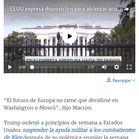
EEUU expresa disposición para alcanzar acuerdo de minerales con Zelenskyy
Por
Voz de América
No media source currently available
Auto
0:00
2:37
240p
Descargar
360p
Auto
240p
360p
480p
"El futuro de Europa no tiene que decidirse en
480p
Washington o Moscú", dijo Macron.
720p
720p
1080p
Trump ordenó a principios de semana a Estados
1080p
Unidos
suspender la ayuda militar a los combatientes
de Kiev
después de su polémica reunión la semana