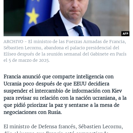
MULTIMEDIA
VENEZUELA
NICARAGUA
ECONOMÍA
PROGRAMAS TV
BRASIL
ENTRETENIMIENTO Y CULTURA
VIDEOS
RADIO
TECNOLOGÍA
FOTOGRAFÍA
EL MUNDO AL DÍA
DIRECT
DEPORTES
AUDIOS
FORO INTERAMERICANO
AVANCE INFORMATIVO
ARCHIVO - El ministro de las Fuerzas Armadas de Francia,
Sébastien Lecornu, abandona el palacio presidencial del
DOCUMENTALES DE LA VOA
CIENCIA Y SALUD
VISIÓN 360
AUDIONOTICIAS
Elíseo después de la reunión semanal del Gabinete en París
LAS CLAVES
BUENOS DÍAS AMÉRICA
el 5 de marzo de 2025.
Learning English
PANORAMA
ESTADOS UNIDOS AL DÍA
Francia anunció que comparte inteligencia con
SÍGANOS
EL MUNDO AL DÍA [RADIO]
Ucrania poco después de que EEUU decidiera
suspender el intercambio de información con Kiev
FORO [RADIO]
para revisar su relación con la nación ucraniana, a la
DEPORTIVO INTERNACIONAL
que pidió priorizar la paz y sentarse a la mesa de
Idiomas
negociaciones con Rusia.
NOTA ECONÓMICA
ENTRETENIMIENTO
El ministro de Defensa francés, Sébastien Lecornu,