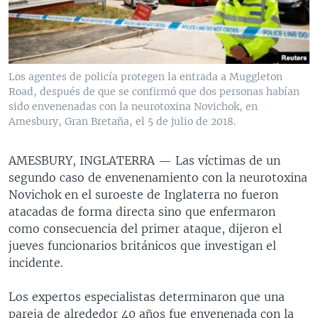
MULTIMEDIA
VENEZUELA
NICARAGUA
ECONOMÍA
PROGRAMAS TV
BRASIL
ENTRETENIMIENTO Y CULTURA
VIDEOS
RADIO
TECNOLOGÍA
FOTOGRAFÍA
EL MUNDO AL DÍA
Los agentes de policía protegen la entrada a Muggleton
DIRECT
DEPORTES
AUDIOS
FORO INTERAMERICANO
AVANCE INFORMATIVO
Road, después de que se confirmó que dos personas habían
sido envenenadas con la neurotoxina Novichok, en
DOCUMENTALES DE LA VOA
CIENCIA Y SALUD
VISIÓN 360
AUDIONOTICIAS
Amesbury, Gran Bretaña, el 5 de julio de 2018.
LAS CLAVES
BUENOS DÍAS AMÉRICA
Learning English
AMESBURY, INGLATERRA —
Las víctimas de un
PANORAMA
ESTADOS UNIDOS AL DÍA
segundo caso de envenenamiento con la neurotoxina
SÍGANOS
EL MUNDO AL DÍA [RADIO]
Novichok en el suroeste de Inglaterra no fueron
atacadas de forma directa sino que enfermaron
FORO [RADIO]
como consecuencia del primer ataque, dijeron el
DEPORTIVO INTERNACIONAL
jueves funcionarios británicos que investigan el
Idiomas
incidente.
NOTA ECONÓMICA
ENTRETENIMIENTO
Los expertos especialistas determinaron que una
pareja de alrededor 40 años fue envenenada con la