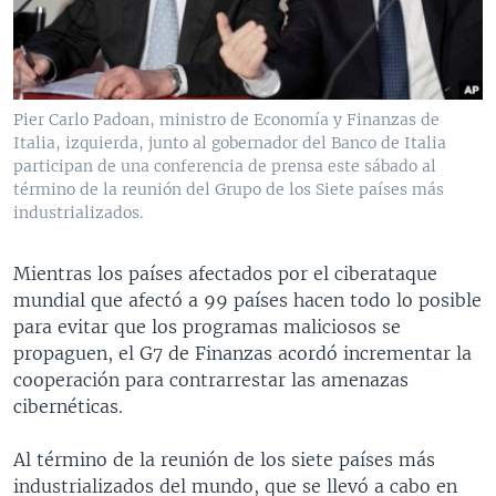
MULTIMEDIA
VENEZUELA
NICARAGUA
ECONOMÍA
PROGRAMAS TV
BRASIL
ENTRETENIMIENTO Y CULTURA
VIDEOS
RADIO
TECNOLOGÍA
FOTOGRAFÍA
EL MUNDO AL DÍA
Pier Carlo Padoan, ministro de Economía y Finanzas de
DIRECT
DEPORTES
AUDIOS
FORO INTERAMERICANO
AVANCE INFORMATIVO
Italia, izquierda, junto al gobernador del Banco de Italia
participan de una conferencia de prensa este sábado al
DOCUMENTALES DE LA VOA
CIENCIA Y SALUD
VISIÓN 360
AUDIONOTICIAS
término de la reunión del Grupo de los Siete países más
industrializados.
LAS CLAVES
BUENOS DÍAS AMÉRICA
Learning English
PANORAMA
ESTADOS UNIDOS AL DÍA
Mientras los países afectados por el ciberataque
SÍGANOS
mundial que afectó a 99 países hacen todo lo posible
EL MUNDO AL DÍA [RADIO]
para evitar que los programas maliciosos se
FORO [RADIO]
propaguen, el G7 de Finanzas acordó incrementar la
cooperación para contrarrestar las amenazas
DEPORTIVO INTERNACIONAL
Idiomas
cibernéticas.
NOTA ECONÓMICA
Al término de la reunión de los siete países más
ENTRETENIMIENTO
industrializados del mundo, que se llevó a cabo en