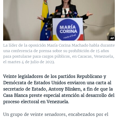
MULTIMEDIA
VENEZUELA
NICARAGUA
ECONOMÍA
PROGRAMAS TV
BRASIL
ENTRETENIMIENTO Y CULTURA
VIDEOS
RADIO
TECNOLOGÍA
FOTOGRAFÍA
EL MUNDO AL DÍA
DIRECT
DEPORTES
AUDIOS
FORO INTERAMERICANO
AVANCE INFORMATIVO
DOCUMENTALES DE LA VOA
CIENCIA Y SALUD
VISIÓN 360
AUDIONOTICIAS
La líder de la oposición María Corina Machado habla durante
una conferencia de prensa sobre su prohibición de 15 años
LAS CLAVES
BUENOS DÍAS AMÉRICA
para postularse para cargos públicos, en Caracas, Venezuela,
Learning English
PANORAMA
ESTADOS UNIDOS AL DÍA
el martes 4 de julio de 2023.
SÍGANOS
EL MUNDO AL DÍA [RADIO]
Veinte legisladores de los partidos Republicano y
FORO [RADIO]
Demócrata de Estados Unidos enviaron una carta al
secretario de Estado, Antony Blinken, a fin de que la
DEPORTIVO INTERNACIONAL
Casa Blanca preste especial atención al desarrollo del
Idiomas
NOTA ECONÓMICA
proceso electoral en Venezuela.
ENTRETENIMIENTO
Un grupo de veinte senadores, encabezados por el