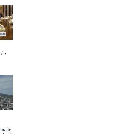
 de
as de