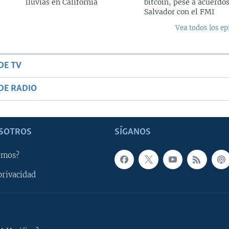
lluvias en California
bitcoin, pese a acuerdos
Salvador con el FMI
Vea todos los ep
DE TV
DE RADIO
SOTROS
SÍGANOS
omos?
privacidad