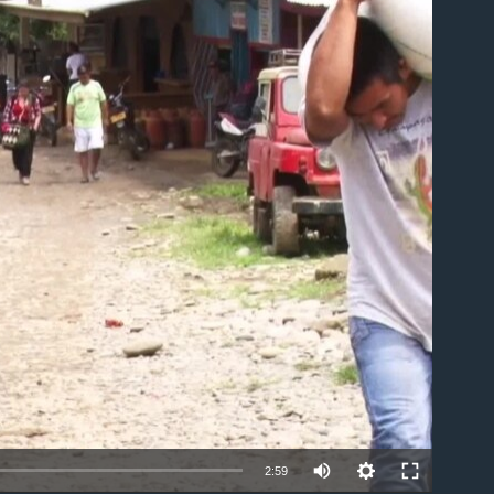
able
2:59