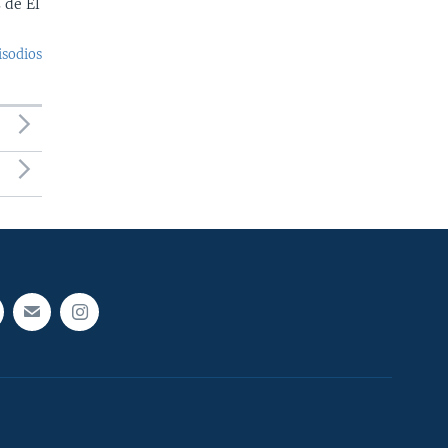
 de El
isodios