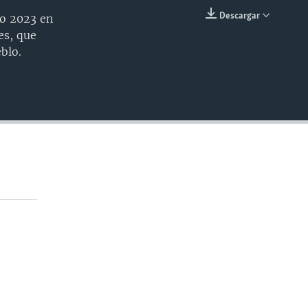
Descargar
ño 2023 en
INSERTAR
es, que
blo.