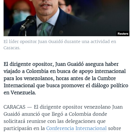
MULTIMEDIA
VENEZUELA
NICARAGUA
ECONOMÍA
PROGRAMAS TV
BRASIL
ENTRETENIMIENTO Y CULTURA
VIDEOS
RADIO
TECNOLOGÍA
FOTOGRAFÍA
EL MUNDO AL DÍA
DIRECT
DEPORTES
AUDIOS
FORO INTERAMERICANO
AVANCE INFORMATIVO
El líder opositor Juan Guaidó durante una actividad en
Caracas.
DOCUMENTALES DE LA VOA
CIENCIA Y SALUD
VISIÓN 360
AUDIONOTICIAS
LAS CLAVES
BUENOS DÍAS AMÉRICA
El dirigente opositor, Juan Guaidó asegura haber
Learning English
PANORAMA
ESTADOS UNIDOS AL DÍA
viajado a Colombia en busca de apoyo internacional
para los venezolanos, horas antes de la Cumbre
SÍGANOS
EL MUNDO AL DÍA [RADIO]
Internacional que busca promover el diálogo político
FORO [RADIO]
en Venezuela.
DEPORTIVO INTERNACIONAL
CARACAS —
El dirigente opositor venezolano Juan
Idiomas
NOTA ECONÓMICA
Guaidó anunció que llegó a Colombia donde
solicitará reunirse con las delegaciones que
ENTRETENIMIENTO
participarán en la
Conferencia Internacional
sobre