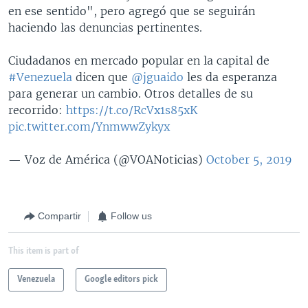
en ese sentido", pero agregó que se seguirán
haciendo las denuncias pertinentes.
Ciudadanos en mercado popular en la capital de
#Venezuela
dicen que
@jguaido
les da esperanza
para generar un cambio. Otros detalles de su
recorrido:
https://t.co/RcVx1s85xK
pic.twitter.com/YnmwwZykyx
— Voz de América (@VOANoticias)
October 5, 2019
Compartir
Follow us
This item is part of
Venezuela
Google editors pick