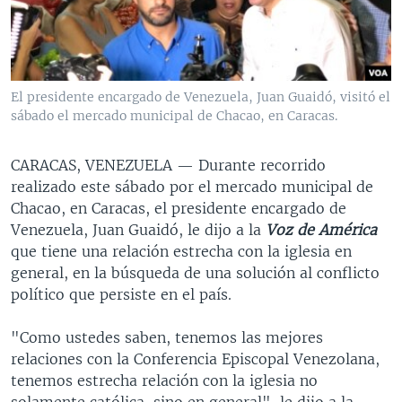
MULTIMEDIA
VENEZUELA
NICARAGUA
ECONOMÍA
PROGRAMAS TV
BRASIL
ENTRETENIMIENTO Y CULTURA
VIDEOS
RADIO
TECNOLOGÍA
FOTOGRAFÍA
EL MUNDO AL DÍA
El presidente encargado de Venezuela, Juan Guaidó, visitó el
DIRECT
DEPORTES
AUDIOS
FORO INTERAMERICANO
AVANCE INFORMATIVO
sábado el mercado municipal de Chacao, en Caracas.
DOCUMENTALES DE LA VOA
CIENCIA Y SALUD
VISIÓN 360
AUDIONOTICIAS
CARACAS, VENEZUELA —
Durante recorrido
LAS CLAVES
BUENOS DÍAS AMÉRICA
realizado este sábado por el mercado municipal de
Learning English
Chacao, en Caracas, el presidente encargado de
PANORAMA
ESTADOS UNIDOS AL DÍA
Venezuela, Juan Guaidó, le dijo a la
Voz de América
SÍGANOS
EL MUNDO AL DÍA [RADIO]
que tiene una relación estrecha con la iglesia en
general, en la búsqueda de una solución al conflicto
FORO [RADIO]
político que persiste en el país.
DEPORTIVO INTERNACIONAL
Idiomas
"Como ustedes saben, tenemos las mejores
NOTA ECONÓMICA
relaciones con la Conferencia Episcopal Venezolana,
ENTRETENIMIENTO
tenemos estrecha relación con la iglesia no
solamente católica, sino en general", le dijo a la