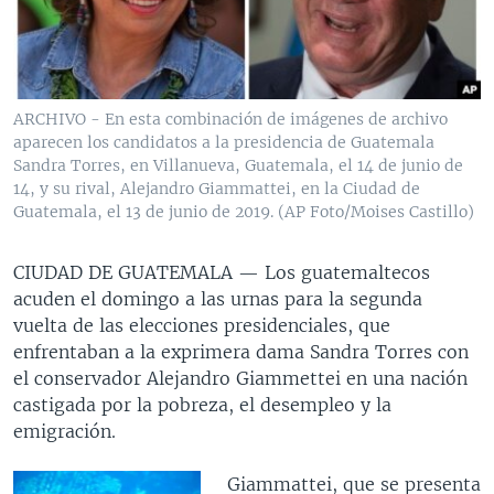
MULTIMEDIA
VENEZUELA
NICARAGUA
ECONOMÍA
PROGRAMAS TV
BRASIL
ENTRETENIMIENTO Y CULTURA
VIDEOS
RADIO
TECNOLOGÍA
FOTOGRAFÍA
EL MUNDO AL DÍA
ARCHIVO - En esta combinación de imágenes de archivo
DIRECT
DEPORTES
AUDIOS
FORO INTERAMERICANO
AVANCE INFORMATIVO
aparecen los candidatos a la presidencia de Guatemala
Sandra Torres, en Villanueva, Guatemala, el 14 de junio de
DOCUMENTALES DE LA VOA
CIENCIA Y SALUD
VISIÓN 360
AUDIONOTICIAS
14, y su rival, Alejandro Giammattei, en la Ciudad de
Guatemala, el 13 de junio de 2019. (AP Foto/Moises Castillo)
LAS CLAVES
BUENOS DÍAS AMÉRICA
Learning English
PANORAMA
ESTADOS UNIDOS AL DÍA
CIUDAD DE GUATEMALA —
Los guatemaltecos
SÍGANOS
acuden el domingo a las urnas para la segunda
EL MUNDO AL DÍA [RADIO]
vuelta de las elecciones presidenciales, que
FORO [RADIO]
enfrentaban a la exprimera dama Sandra Torres con
el conservador Alejandro Giammettei en una nación
DEPORTIVO INTERNACIONAL
Idiomas
castigada por la pobreza, el desempleo y la
NOTA ECONÓMICA
emigración.
ENTRETENIMIENTO
Giammattei, que se presenta