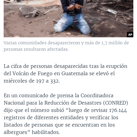
MULTIMEDIA
VENEZUELA
NICARAGUA
ECONOMÍA
PROGRAMAS TV
BRASIL
ENTRETENIMIENTO Y CULTURA
VIDEOS
RADIO
TECNOLOGÍA
FOTOGRAFÍA
EL MUNDO AL DÍA
DIRECT
DEPORTES
AUDIOS
FORO INTERAMERICANO
AVANCE INFORMATIVO
Varias comunidades desaparecieron y más de 1,7 millón de
personas resultaron afectadas.
DOCUMENTALES DE LA VOA
CIENCIA Y SALUD
VISIÓN 360
AUDIONOTICIAS
LAS CLAVES
BUENOS DÍAS AMÉRICA
La cifra de personas desaparecidas tras la erupción
Learning English
PANORAMA
ESTADOS UNIDOS AL DÍA
del Volcán de Fuego en Guatemala se elevó el
miércoles de 197 a 332.
SÍGANOS
EL MUNDO AL DÍA [RADIO]
FORO [RADIO]
En un comunicado de prensa la Coordinadora
Nacional para la Reducción de Desastres (CONRED)
DEPORTIVO INTERNACIONAL
dijo que el número subió “luego de revisar 176.144
Idiomas
NOTA ECONÓMICA
registros de diferentes entidades y verificar los
listados de personas que se encuentran en los
ENTRETENIMIENTO
albergues” habilitados.