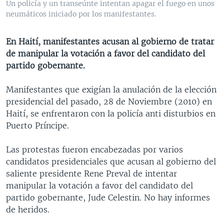
Un policía y un transeúnte intentan apagar el fuego en unos
MULTIMEDIA
VENEZUELA
NICARAGUA
ECONOMÍA
neumáticos iniciado por los manifestantes.
PROGRAMAS TV
BRASIL
ENTRETENIMIENTO Y CULTURA
VIDEOS
En Haití, manifestantes acusan al gobierno de tratar
RADIO
TECNOLOGÍA
FOTOGRAFÍA
EL MUNDO AL DÍA
de manipular la votación a favor del candidato del
DIRECT
DEPORTES
AUDIOS
FORO INTERAMERICANO
AVANCE INFORMATIVO
partido gobernante.
DOCUMENTALES DE LA VOA
CIENCIA Y SALUD
VISIÓN 360
AUDIONOTICIAS
Manifestantes que exigían la anulación de la elección
LAS CLAVES
BUENOS DÍAS AMÉRICA
presidencial del pasado, 28 de Noviembre (2010) en
Learning English
Haití, se enfrentaron con la policía anti disturbios en
PANORAMA
ESTADOS UNIDOS AL DÍA
Puerto Príncipe.
SÍGANOS
EL MUNDO AL DÍA [RADIO]
Las protestas fueron encabezadas por varios
FORO [RADIO]
candidatos presidenciales que acusan al gobierno del
DEPORTIVO INTERNACIONAL
saliente presidente Rene Preval de intentar
Idiomas
manipular la votación a favor del candidato del
NOTA ECONÓMICA
partido gobernante, Jude Celestin. No hay informes
ENTRETENIMIENTO
de heridos.