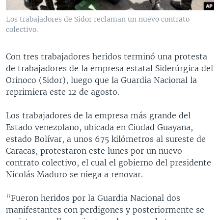
MULTIMEDIA
VENEZUELA
NICARAGUA
ECONOMÍA
Los trabajadores de Sidor reclaman un nuevo contrato
PROGRAMAS TV
BRASIL
ENTRETENIMIENTO Y CULTURA
VIDEOS
colectivo.
RADIO
TECNOLOGÍA
FOTOGRAFÍA
EL MUNDO AL DÍA
Con tres trabajadores heridos terminó una protesta
DIRECT
DEPORTES
AUDIOS
FORO INTERAMERICANO
AVANCE INFORMATIVO
de trabajadores de la empresa estatal Siderúrgica del
Orinoco (Sidor), luego que la Guardia Nacional la
DOCUMENTALES DE LA VOA
CIENCIA Y SALUD
VISIÓN 360
AUDIONOTICIAS
reprimiera este 12 de agosto.
LAS CLAVES
BUENOS DÍAS AMÉRICA
Learning English
Los trabajadores de la empresa más grande del
PANORAMA
ESTADOS UNIDOS AL DÍA
Estado venezolano, ubicada en Ciudad Guayana,
SÍGANOS
EL MUNDO AL DÍA [RADIO]
estado Bolívar, a unos 675 kilómetros al sureste de
Caracas, protestaron este lunes por un nuevo
FORO [RADIO]
contrato colectivo, el cual el gobierno del presidente
DEPORTIVO INTERNACIONAL
Nicolás Maduro se niega a renovar.
Idiomas
NOTA ECONÓMICA
“Fueron heridos por la Guardia Nacional dos
ENTRETENIMIENTO
manifestantes con perdigones y posteriormente se