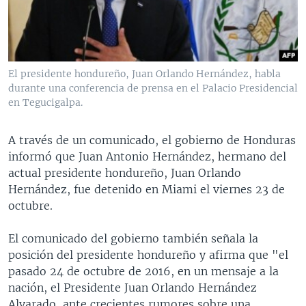
MULTIMEDIA
VENEZUELA
NICARAGUA
ECONOMÍA
PROGRAMAS TV
BRASIL
ENTRETENIMIENTO Y CULTURA
VIDEOS
RADIO
TECNOLOGÍA
FOTOGRAFÍA
EL MUNDO AL DÍA
El presidente hondureño, Juan Orlando Hernández, habla
DIRECT
DEPORTES
AUDIOS
FORO INTERAMERICANO
AVANCE INFORMATIVO
durante una conferencia de prensa en el Palacio Presidencial
en Tegucigalpa.
DOCUMENTALES DE LA VOA
CIENCIA Y SALUD
VISIÓN 360
AUDIONOTICIAS
LAS CLAVES
BUENOS DÍAS AMÉRICA
A través de un comunicado, el gobierno de Honduras
Learning English
informó que Juan Antonio Hernández, hermano del
PANORAMA
ESTADOS UNIDOS AL DÍA
actual presidente hondureño, Juan Orlando
SÍGANOS
EL MUNDO AL DÍA [RADIO]
Hernández, fue detenido en Miami el viernes 23 de
octubre.
FORO [RADIO]
DEPORTIVO INTERNACIONAL
El comunicado del gobierno también señala la
Idiomas
posición del presidente hondureño y afirma que "el
NOTA ECONÓMICA
pasado 24 de octubre de 2016, en un mensaje a la
ENTRETENIMIENTO
nación, el Presidente Juan Orlando Hernández
Alvarado, ante crecientes rumores sobre una