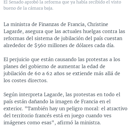
El Senado aprobó la reforma que ya había recibido el visto
MULTIMEDIA
VENEZUELA
NICARAGUA
ECONOMÍA
bueno de la cámara baja.
PROGRAMAS TV
BRASIL
ENTRETENIMIENTO Y CULTURA
VIDEOS
La ministra de Finanzas de Francia, Christine
RADIO
TECNOLOGÍA
FOTOGRAFÍA
EL MUNDO AL DÍA
Lagarde, asegura que las actuales huelgas contra las
DIRECT
DEPORTES
AUDIOS
FORO INTERAMERICANO
AVANCE INFORMATIVO
reformas del sistema de jubilación del país cuestan
alrededor de $560 millones de dólares cada día.
DOCUMENTALES DE LA VOA
CIENCIA Y SALUD
VISIÓN 360
AUDIONOTICIAS
LAS CLAVES
BUENOS DÍAS AMÉRICA
El perjuicio que están causando las protestas a los
Learning English
planes del gobierno de aumentar la edad de
PANORAMA
ESTADOS UNIDOS AL DÍA
jubilación de 60 a 62 años se extiende más allá de
SÍGANOS
EL MUNDO AL DÍA [RADIO]
los costes directos.
FORO [RADIO]
Según interpreta Lagarde, las protestas en todo el
DEPORTIVO INTERNACIONAL
país están dañando la imagen de Francia en el
Idiomas
exterior. "También hay un peligro moral: el atractivo
NOTA ECONÓMICA
del territorio francés está en juego cuando ves
ENTRETENIMIENTO
imágenes como esas", afirmó la ministra.