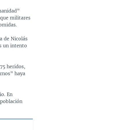
umanidad”
 que militares
comidas.
ta de Nicolás
s un intento
75 heridos,
ernos” haya
io. En
a población