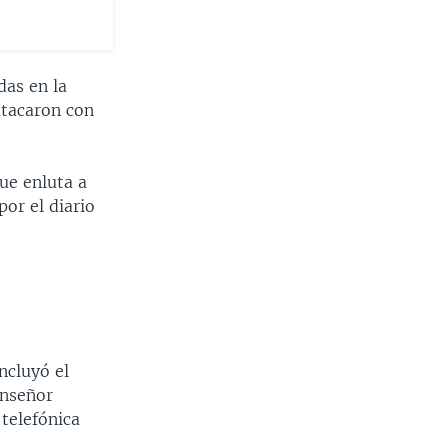
das en la
atacaron con
ue enluta a
por el diario
ncluyó el
onseñor
 telefónica