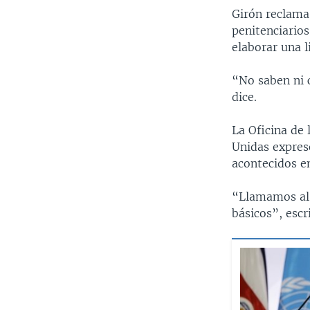
Girón reclama
penitenciario
elaborar una li
“No saben ni c
dice.
La Oficina de
Unidas expres
acontecidos en
“Llamamos al 
básicos”, escr