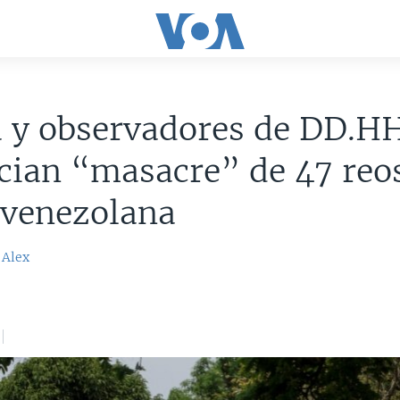
a y observadores de DD.HH
cian “masacre” de 47 reo
 venezolana
 Alex