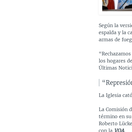
Según la versi
espalda y la c
armas de fueg
“Rechazamos l
los hogares de
Últimas Notici
“Represió
La Iglesia cat
La Comisión de
término en su
Roberto Lücker
con la
VOA
.