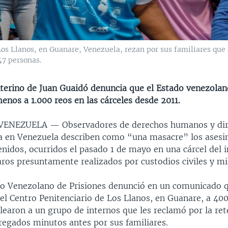
 Los Llanos, en Guanare, Venezuela, rezan por sus familiares que
47 personas.
nterino de Juan Guaidó denuncia que el Estado venezolan
enos a 1.000 reos en las cárceles desde 2011.
 VENEZUELA —
Observadores de derechos humanos y dir
ica en Venezuela describen como “una masacre” los asesin
idos, ocurridos el pasado 1 de mayo en una cárcel del i
aros presuntamente realizados por custodios civiles y mil
io Venezolano de Prisiones denunció en un comunicado 
el Centro Penitenciario de Los Llanos, en Guanare, a 40
learon a un grupo de internos que les reclamó por la re
regados minutos antes por sus familiares.