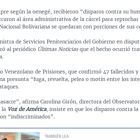
mpre según la oenegé, recibieron “disparos contra su h
caron al área administrativa de la cárcel para reprochar
 Nacional Bolivariana se quedaran con porciones de sus 
inistra de Servicios Penitenciarios del Gobierno en dispu
ró al periódico
Últimas Noticias
que el hecho ocurrió tra
a.
o Venezolano de Prisiones, que confirmó 47 fallecidos y 
na presunta “fuga, revuelta, pelea o motín entre los int
ataques.
asacre”, afirma Carolina Girón, directora del Observator
 la
Voz de América
, insiste en que los disparos contra l
ron “indiscriminados”.
TAMBIÉN LEA