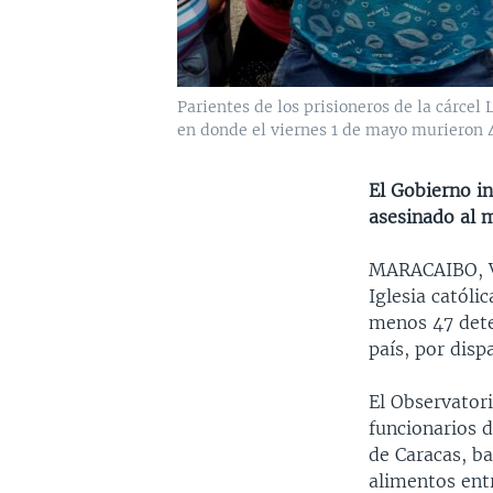
Parientes de los prisioneros de la cárcel
en donde el viernes 1 de mayo murieron 
El Gobierno i
asesinado al m
MARACAIBO,
Iglesia catól
menos 47 deten
país, por disp
El Observator
funcionarios d
de Caracas, ba
alimentos ent