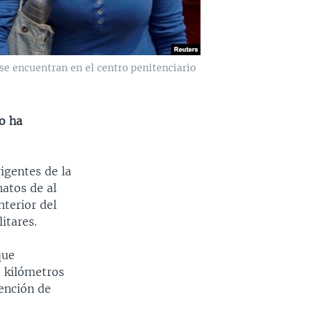
 se encuentran en el centro penitenciario
o ha
igentes de la
atos de al
nterior del
itares.
que
0 kilómetros
tención de