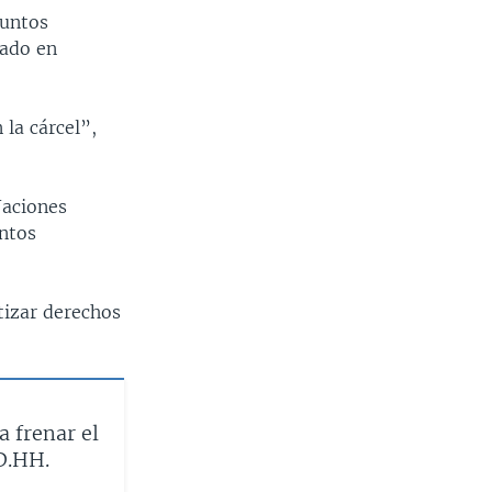
suntos
dado en
 la cárcel”,
Naciones
entos
tizar derechos
 frenar el
D.HH.