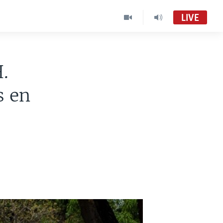
LIVE
.
s en