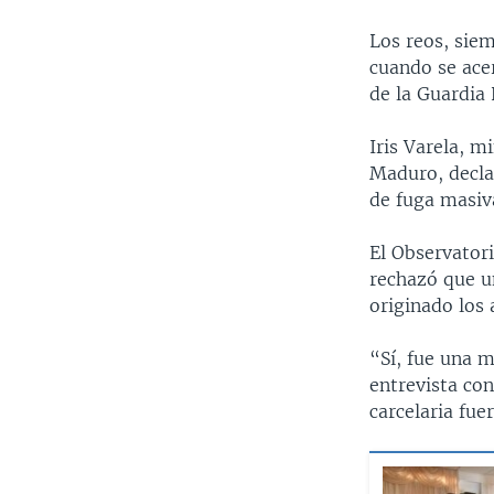
Los reos, sie
cuando se acer
de la Guardia
Iris Varela, m
Maduro, decla
de fuga masiv
El Observatori
rechazó que u
originado los 
“Sí, fue una m
entrevista con
carcelaria fue