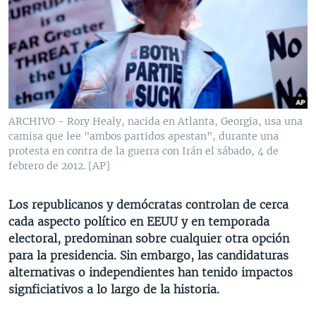
MULTIMEDIA
VENEZUELA
NICARAGUA
ECONOMÍA
PROGRAMAS TV
BRASIL
ENTRETENIMIENTO Y CULTURA
VIDEOS
RADIO
TECNOLOGÍA
FOTOGRAFÍA
EL MUNDO AL DÍA
DIRECT
DEPORTES
AUDIOS
FORO INTERAMERICANO
AVANCE INFORMATIVO
DOCUMENTALES DE LA VOA
CIENCIA Y SALUD
VISIÓN 360
AUDIONOTICIAS
ARCHIVO - Rory Healy, nacida en Atlanta, Georgia, usa una
camisa que lee "ambos partidos apestan", durante una
LAS CLAVES
BUENOS DÍAS AMÉRICA
protesta en contra de la guerra con Irán el sábado, 4 de
Learning English
PANORAMA
ESTADOS UNIDOS AL DÍA
febrero de 2012. [AP]
SÍGANOS
EL MUNDO AL DÍA [RADIO]
Los republicanos y demócratas controlan de cerca
FORO [RADIO]
cada aspecto político en EEUU y en temporada
electoral, predominan sobre cualquier otra opción
DEPORTIVO INTERNACIONAL
para la presidencia. Sin embargo, las candidaturas
Idiomas
NOTA ECONÓMICA
alternativas o independientes han tenido impactos
signficiativos a lo largo de la historia.
ENTRETENIMIENTO