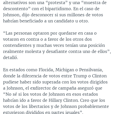
i
s
alternativos son una “protesta” y una “muestra de
o
l
descontento” con el bipartidismo. En el caso de
u
i
Johnson, dijo desconocer si sus millones de votos
s
d
habrían beneficiado a un candidato u otro.
s
e
l
“Las personas optaron por quedarse en casa o
i
votaron en contra o a favor de los otros dos
d
contendientes y muchas veces tenían una posición
e
realmente molesta y desafiante contra uno de ellos”,
detalló.
En estados como Florida, Michigan o Pensilvania,
donde la diferencia de votos entre Trump o Clinton
pudiese haber sido superada con los votos dirigidos
a Johnson, el exdirector de campaña aseguró que
“No sé si los votos de Johnson en esos estados
habrían ido a favor de Hillary Clinton. Creo que los
votos de los libertarios y de Johnson probablemente
estuvieron divididos en partes iguales”.