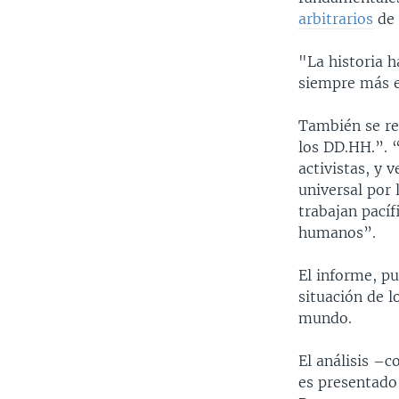
arbitrarios
de 
"La historia 
siempre más e
También se re
los DD.HH.”. 
activistas, y 
universal por 
trabajan pací
humanos”.
El informe, p
situación de l
mundo.
El análisis –
es presentado 