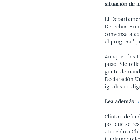
situación de l
El Departamen
Derechos Huma
convenza a aq
el progreso", 
Aunque "los DD
puso “de relie
gente demanda
Declaración U
iguales en dig
Lea además:
Clinton defend
por que se re
atención a Chi
fundamentales 