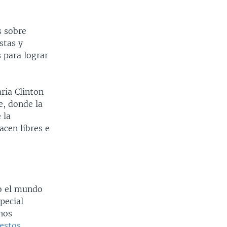
s sobre
stas y
 para lograr
ria Clinton
e, donde la
 la
cen libres e
do el mundo
pecial
chos
restos