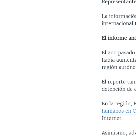
Representante
La información
internacional
El informe ant
El año pasado
había aumentad
región autóno
El reporte ta
detención de d
En la región,
humanos en C
Internet.
Asimismo, adv