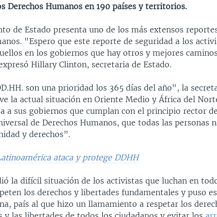
os Derechos Humanos en 190 países y territorios.
to de Estado presenta uno de los más extensos reporte
nos. "Espero que este reporte de seguridad a los activi
uellos en los gobiernos que hay otros y mejores caminos
expresó Hillary Clinton, secretaria de Estado.
.HH. son una prioridad los 365 días del año", la secreta
ve la actual situación en Oriente Medio y África del Nort
 a sus gobiernos que cumplan con el principio rector de
niversal de Derechos Humanos, que todas las personas na
nidad y derechos”.
Latinoamérica ataca y protege DDHH
ió la difícil situación de los activistas que luchan en to
speten los derechos y libertades fundamentales y puso es
na, país al que hizo un llamamiento a respetar los dere
y las libertades de todos los ciudadanos y evitar los
ar