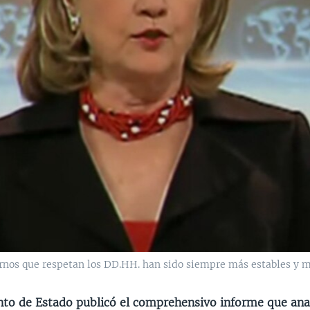
rnos que respetan los DD.HH. han sido siempre más estables y m
to de Estado publicó el comprehensivo informe que anal