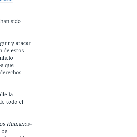
.
 han sido
guir y atacar
n de estos
anhelo
os que
 derechos
lle la
de todo el
chos Humanos
-
a de