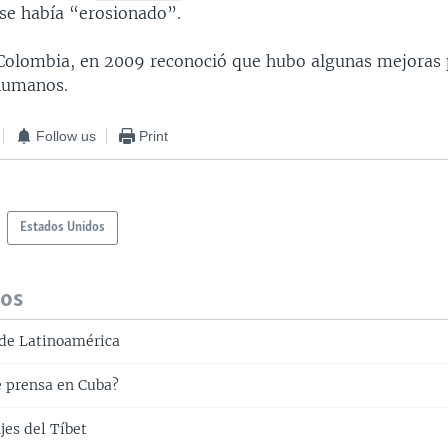
se había “erosionado”.
 Colombia, en 2009 reconoció que hubo algunas mejoras
humanos.
Follow us
Print
Estados Unidos
dos
de Latinoamérica
e prensa en Cuba?
jes del Tíbet