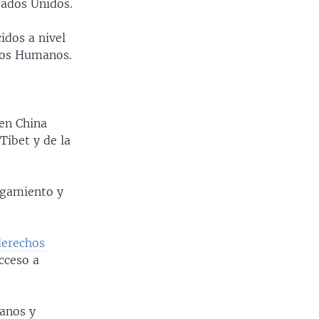
tados Unidos.
idos a nivel
chos Humanos.
en China
Tibet y de la
igamiento y
derechos
cceso a
manos y