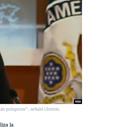
ás prósperos", señaló Clinton.
iza la