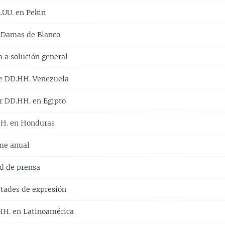
.UU. en Pekin
 Damas de Blanco
a a solución general
re DD.HH. Venezuela
r DD.HH. en Egipto
H. en Honduras
me anual
ad de prensa
rtades de expresión
HH. en Latinoamérica