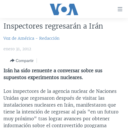
Enlaces
para
accesibilidad
Inspectores regresarán a Irán
Salte
AMÉRICA DEL NORTE
al
Voz de América - Redacción
ELECCIONES EEUU 2024
EEUU
contenido
enero 31, 2012
principal
VOA VERIFICA
MÉXICO
ELECCIONES EEUU
Salte
Compartir
AMÉRICA LATINA
HAITÍ
VOTO DIVIDIDO
VOA VERIFICA UCRANIA/RUSIA
al
Irán ha sido renuente a conversar sobre sus
navegador
CHINA EN AMÉRICA LATINA
VOA VERIFICA INMIGRACIÓN
ARGENTINA
supuestos experimentos nucleares.
principal
CENTROAMÉRICA
VOA VERIFICA AMÉRICA LATINA
BOLIVIA
Salte
Los inspectores de la agencia nuclear de Naciones
a
OTRAS SECCIONES
COLOMBIA
COSTA RICA
Unidas que regresaron después de visitar las
búsqueda
ESPECIALES DE LA VOA
CHILE
EL SALVADOR
INMIGRACIÓN
instalaciones nucleares en Irán, manifestaron que
tiene la intención de regresar al país "en un futuro
LIBERTAD DE PRENSA
PERÚ
GUATEMALA
LIBERTAD DE PRENSA
muy próximo" tras lograr avances por obtener
UCRANIA
ECUADOR
HONDURAS
MUNDO
información sobre el controvertido programa