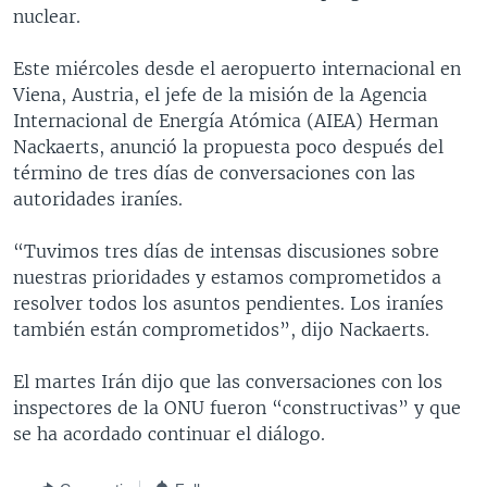
nuclear.
MULTIMEDIA
VENEZUELA
NICARAGUA
ECONOMÍA
PROGRAMAS TV
BRASIL
ENTRETENIMIENTO Y CULTURA
VIDEOS
Este miércoles desde el aeropuerto internacional en
Viena, Austria, el jefe de la misión de la Agencia
RADIO
TECNOLOGÍA
FOTOGRAFÍA
EL MUNDO AL DÍA
Internacional de Energía Atómica (AIEA) Herman
DIRECT
DEPORTES
AUDIOS
FORO INTERAMERICANO
AVANCE INFORMATIVO
Nackaerts, anunció la propuesta poco después del
término de tres días de conversaciones con las
DOCUMENTALES DE LA VOA
CIENCIA Y SALUD
VISIÓN 360
AUDIONOTICIAS
autoridades iraníes.
LAS CLAVES
BUENOS DÍAS AMÉRICA
Learning English
“Tuvimos tres días de intensas discusiones sobre
PANORAMA
ESTADOS UNIDOS AL DÍA
nuestras prioridades y estamos comprometidos a
SÍGANOS
EL MUNDO AL DÍA [RADIO]
resolver todos los asuntos pendientes. Los iraníes
también están comprometidos”, dijo Nackaerts.
FORO [RADIO]
DEPORTIVO INTERNACIONAL
El martes Irán dijo que las conversaciones con los
Idiomas
inspectores de la ONU fueron “constructivas” y que
NOTA ECONÓMICA
se ha acordado continuar el diálogo.
ENTRETENIMIENTO