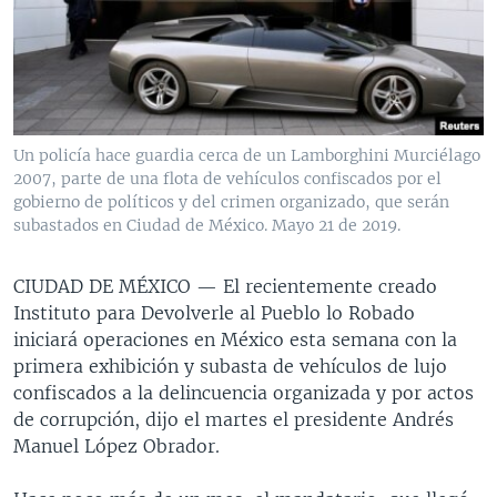
MULTIMEDIA
VENEZUELA
NICARAGUA
ECONOMÍA
PROGRAMAS TV
BRASIL
ENTRETENIMIENTO Y CULTURA
VIDEOS
RADIO
TECNOLOGÍA
FOTOGRAFÍA
EL MUNDO AL DÍA
DIRECT
DEPORTES
AUDIOS
FORO INTERAMERICANO
AVANCE INFORMATIVO
Un policía hace guardia cerca de un Lamborghini Murciélago
2007, parte de una flota de vehículos confiscados por el
DOCUMENTALES DE LA VOA
CIENCIA Y SALUD
VISIÓN 360
AUDIONOTICIAS
gobierno de políticos y del crimen organizado, que serán
LAS CLAVES
BUENOS DÍAS AMÉRICA
subastados en Ciudad de México. Mayo 21 de 2019.
Learning English
PANORAMA
ESTADOS UNIDOS AL DÍA
CIUDAD DE MÉXICO —
El recientemente creado
SÍGANOS
EL MUNDO AL DÍA [RADIO]
Instituto para Devolverle al Pueblo lo Robado
iniciará operaciones en México esta semana con la
FORO [RADIO]
primera exhibición y subasta de vehículos de lujo
DEPORTIVO INTERNACIONAL
confiscados a la delincuencia organizada y por actos
Idiomas
de corrupción, dijo el martes el presidente Andrés
NOTA ECONÓMICA
Manuel López Obrador.
ENTRETENIMIENTO