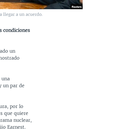
 llegar a un acuerdo.
s condiciones
zado un
 mostrado
y una
y un par de
ra, por lo
s que quiere
grama nuclear,
ijo Earnest.