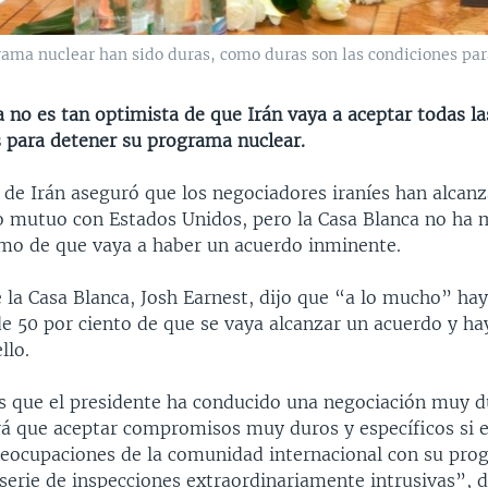
rama nuclear han sido duras, como duras son las condiciones para
 no es tan optimista de que Irán vaya a aceptar todas la
s para detener su programa nuclear.
r de Irán aseguró que los negociadores iraníes han alcan
 mutuo con Estados Unidos, pero la Casa Blanca no ha
mo de que vaya a haber un acuerdo inminente.
 la Casa Blanca, Josh Earnest, dijo que “a lo mucho” ha
de 50 por ciento de que se vaya alcanzar un acuerdo y ha
llo.
s que el presidente ha conducido una negociación muy du
rá que aceptar compromisos muy duros y específicos si e
preocupaciones de la comunidad internacional con su pro
serie de inspecciones extraordinariamente intrusivas”, d