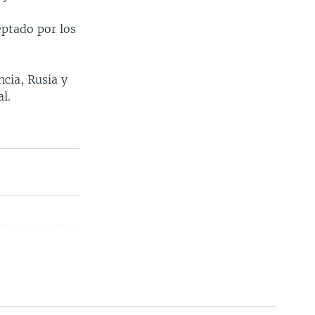
eptado por los
ncia, Rusia y
l.