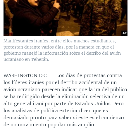
MULTIMEDIA
VENEZUELA
NICARAGUA
ECONOMÍA
PROGRAMAS TV
BRASIL
ENTRETENIMIENTO Y CULTURA
VIDEOS
RADIO
TECNOLOGÍA
FOTOGRAFÍA
EL MUNDO AL DÍA
DIRECT
DEPORTES
AUDIOS
FORO INTERAMERICANO
AVANCE INFORMATIVO
Manifestantes iraníes, entre ellos muchos estudiantes,
protestan durante varios días, por la manera en que el
DOCUMENTALES DE LA VOA
CIENCIA Y SALUD
VISIÓN 360
AUDIONOTICIAS
gobierno manejó la información sobre el derribo del avión
LAS CLAVES
BUENOS DÍAS AMÉRICA
ucraniano en Teherán.
Learning English
PANORAMA
ESTADOS UNIDOS AL DÍA
WASHINGTON D.C. —
Los días de protestas contra
SÍGANOS
EL MUNDO AL DÍA [RADIO]
los líderes iraníes por el derribo accidental de un
avión ucraniano parecen indicar que la ira del público
FORO [RADIO]
se ha redirigido desde la eliminación selectiva de un
DEPORTIVO INTERNACIONAL
alto general iraní por parte de Estados Unidos. Pero
Idiomas
los analistas de política exterior dicen que es
NOTA ECONÓMICA
demasiado pronto para saber si este es el comienzo
ENTRETENIMIENTO
de un movimiento popular más amplio.