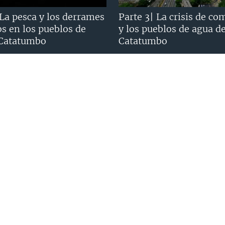
 La pesca y los derrames
Parte 3| La crisis de co
os en los pueblos de
y los pueblos de agua d
 Catatumbo
Catatumbo
SOTROS
SÍGANOS
omos?
privacidad
A Verifica?