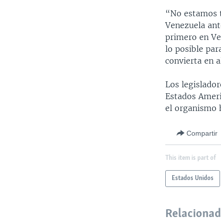
“No estamos t
Venezuela ant
primero en Ve
lo posible par
convierta en 
Los legislado
Estados Ameri
el organismo 
Compartir
This item is part of
Estados Unidos
Relaciona