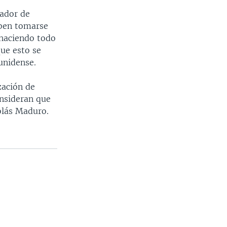
ador de
eben tomarse
 haciendo todo
que esto se
unidense.
zación de
onsideran que
olás Maduro.