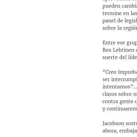
pueden cambia
termine en las
panel de legi
sobre la regió
Entre ese gru
Ros Lehtinen 
suerte del líd
“Creo improba
ser interrump
intentamos”…”
claros sobre n
contra gente 
y continuarem
Jacobson sost
ahora, embaja