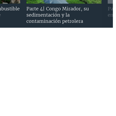
mbustible
Parte 4| Congo Mirador, su
Par
e
sedimentación y la
en 
contaminación petrolera
Previous
Next
slide
slide