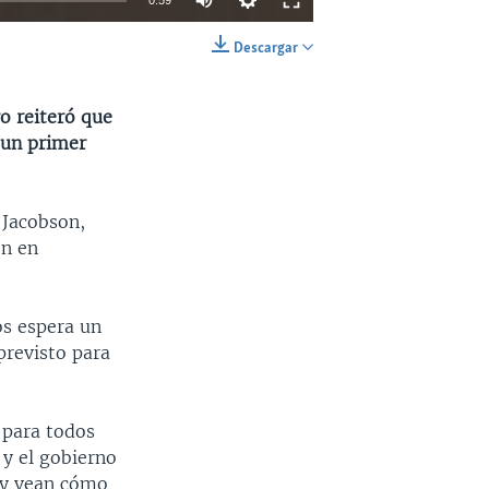
0:59
Descargar
INSERTAR
SHARE
o reiteró que
 un primer
 Jacobson,
ón en
os espera un
previsto para
 para todos
y el gobierno
n y vean cómo