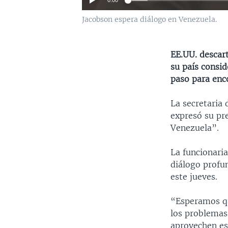
0:00
Jacobson espera diálogo en Venezuela.
EE.UU. descar
su país consid
paso para enc
La secretaria 
expresó su pre
Venezuela”.
La funcionari
diálogo profu
este jueves.
“Esperamos qu
los problemas
aprovechen es