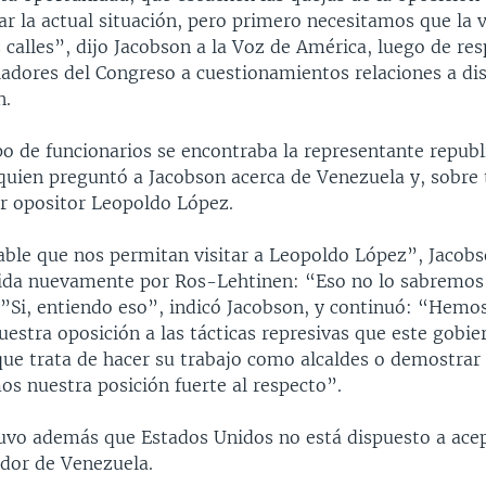
r la actual situación, pero primero necesitamos que la v
 calles”, dijo Jacobson a la Voz de América, luego de re
sladores del Congreso a cuestionamientos relaciones a di
n.
po de funcionarios se encontraba la representante republ
quien preguntó a Jacobson acerca de Venezuela y, sobre 
er opositor Leopoldo López.
ble que nos permitan visitar a Leopoldo López”, Jacobs
ida nuevamente por Ros-Lehtinen: “Eso no lo sabremos 
Si, entiendo eso”, indicó Jacobson, y continuó: “Hemo
uestra oposición a las tácticas represivas que este gobi
que trata de hacer su trabajo como alcaldes o demostrar
os nuestra posición fuerte al respecto”.
uvo además que Estados Unidos no está dispuesto a acep
dor de Venezuela.