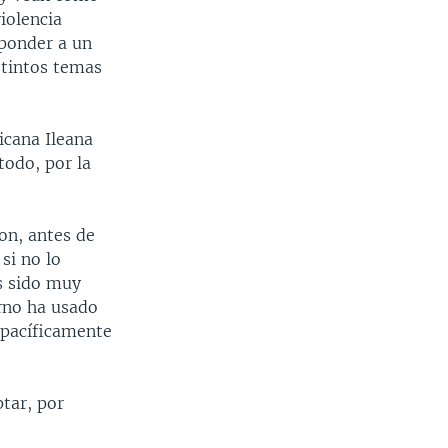
iolencia
sponder a un
stintos temas
icana Ileana
todo, por la
on, antes de
si no lo
s sido muy
erno ha usado
 pacíficamente
tar, por