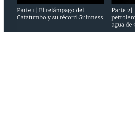
Parte 1| El relámpago del
Parte 2|
Catatumbo y su récord Guinness
petroler
Idiomas
agua de
CONTACTO
SOBRE NO
Para afiliarse a la Voz de América
¿Quiénes s
Contacto
Política de 
ACCESIBILIDAD
Acceso a la información
¿Qué es VO