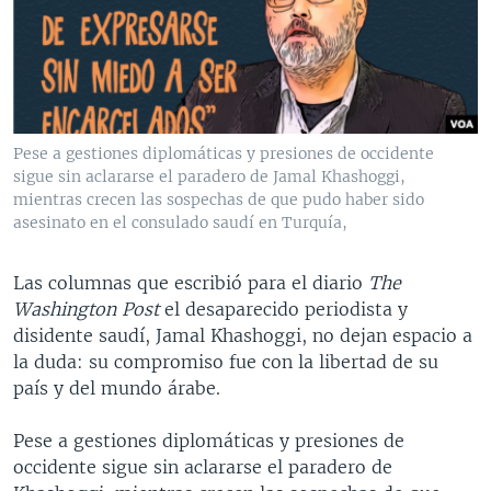
MULTIMEDIA
VENEZUELA
NICARAGUA
ECONOMÍA
PROGRAMAS TV
BRASIL
ENTRETENIMIENTO Y CULTURA
VIDEOS
RADIO
TECNOLOGÍA
FOTOGRAFÍA
EL MUNDO AL DÍA
DIRECT
DEPORTES
AUDIOS
FORO INTERAMERICANO
AVANCE INFORMATIVO
Pese a gestiones diplomáticas y presiones de occidente
sigue sin aclararse el paradero de Jamal Khashoggi,
DOCUMENTALES DE LA VOA
CIENCIA Y SALUD
VISIÓN 360
AUDIONOTICIAS
mientras crecen las sospechas de que pudo haber sido
LAS CLAVES
BUENOS DÍAS AMÉRICA
asesinato en el consulado saudí en Turquía,
Learning English
PANORAMA
ESTADOS UNIDOS AL DÍA
Las columnas que escribió para el diario
The
SÍGANOS
EL MUNDO AL DÍA [RADIO]
Washington Post
el desaparecido periodista y
disidente saudí, Jamal Khashoggi, no dejan espacio a
FORO [RADIO]
la duda: su compromiso fue con la libertad de su
DEPORTIVO INTERNACIONAL
país y del mundo árabe.
Idiomas
NOTA ECONÓMICA
Pese a gestiones diplomáticas y presiones de
ENTRETENIMIENTO
occidente sigue sin aclararse el paradero de