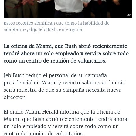
MULTIMEDIA
VENEZUELA
NICARAGUA
ECONOMÍA
PROGRAMAS TV
BRASIL
ENTRETENIMIENTO Y CULTURA
VIDEOS
Estos recortes significan que tengo la habilidad de
RADIO
TECNOLOGÍA
FOTOGRAFÍA
EL MUNDO AL DÍA
adaptarme, dijo Jeb Bush, en Virginia.
DIRECT
DEPORTES
AUDIOS
FORO INTERAMERICANO
AVANCE INFORMATIVO
La oficina de Miami, que Bush abrió recientemente
DOCUMENTALES DE LA VOA
CIENCIA Y SALUD
VISIÓN 360
AUDIONOTICIAS
tendrá ahora un solo empleado y servirá sobre todo
LAS CLAVES
BUENOS DÍAS AMÉRICA
como un centro de reunión de voluntarios.
Learning English
PANORAMA
ESTADOS UNIDOS AL DÍA
Jeb Bush redujo el personal de su campaña
SÍGANOS
EL MUNDO AL DÍA [RADIO]
presidencial en Miami y recortó salarios en la más
seria muestra de que su campaña necesita nueva
FORO [RADIO]
dirección.
DEPORTIVO INTERNACIONAL
Idiomas
El diario Miami Herald informa que la oficina de
NOTA ECONÓMICA
Miami, que Bush abrió recientemente tendrá ahora
ENTRETENIMIENTO
un solo empleado y servirá sobre todo como un
centro de reunión de voluntarios.