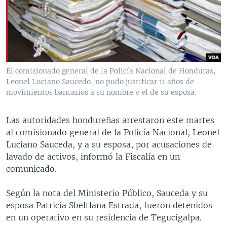
MULTIMEDIA
VENEZUELA
NICARAGUA
ECONOMÍA
PROGRAMAS TV
BRASIL
ENTRETENIMIENTO Y CULTURA
VIDEOS
RADIO
TECNOLOGÍA
FOTOGRAFÍA
EL MUNDO AL DÍA
DIRECT
DEPORTES
AUDIOS
FORO INTERAMERICANO
AVANCE INFORMATIVO
El comisionado general de la Policía Nacional de Honduras,
Leonel Luciano Saucedo, no pudo justificar 11 años de
DOCUMENTALES DE LA VOA
CIENCIA Y SALUD
VISIÓN 360
AUDIONOTICIAS
movimientos bancarios a su nombre y el de su esposa.
LAS CLAVES
BUENOS DÍAS AMÉRICA
Learning English
PANORAMA
ESTADOS UNIDOS AL DÍA
Las autoridades hondureñas arrestaron este martes
al comisionado general de la Policía Nacional, Leonel
SÍGANOS
EL MUNDO AL DÍA [RADIO]
Luciano Sauceda, y a su esposa, por acusaciones de
FORO [RADIO]
lavado de activos, informó la Fiscalía en un
comunicado.
DEPORTIVO INTERNACIONAL
Idiomas
NOTA ECONÓMICA
Según la nota del Ministerio Público, Sauceda y su
esposa Patricia Sbeltlana Estrada, fueron detenidos
ENTRETENIMIENTO
en un operativo en su residencia de Tegucigalpa.