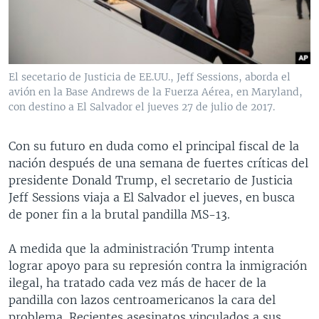
MULTIMEDIA
VENEZUELA
NICARAGUA
ECONOMÍA
PROGRAMAS TV
BRASIL
ENTRETENIMIENTO Y CULTURA
VIDEOS
RADIO
TECNOLOGÍA
FOTOGRAFÍA
EL MUNDO AL DÍA
El secetario de Justicia de EE.UU., Jeff Sessions, aborda el
DIRECT
DEPORTES
AUDIOS
FORO INTERAMERICANO
AVANCE INFORMATIVO
avión en la Base Andrews de la Fuerza Aérea, en Maryland,
con destino a El Salvador el jueves 27 de julio de 2017.
DOCUMENTALES DE LA VOA
CIENCIA Y SALUD
VISIÓN 360
AUDIONOTICIAS
LAS CLAVES
BUENOS DÍAS AMÉRICA
Con su futuro en duda como el principal fiscal de la
Learning English
nación después de una semana de fuertes críticas del
PANORAMA
ESTADOS UNIDOS AL DÍA
presidente Donald Trump, el secretario de Justicia
SÍGANOS
EL MUNDO AL DÍA [RADIO]
Jeff Sessions viaja a El Salvador el jueves, en busca
de poner fin a la brutal pandilla MS-13.
FORO [RADIO]
DEPORTIVO INTERNACIONAL
A medida que la administración Trump intenta
Idiomas
lograr apoyo para su represión contra la inmigración
NOTA ECONÓMICA
ilegal, ha tratado cada vez más de hacer de la
ENTRETENIMIENTO
pandilla con lazos centroamericanos la cara del
problema. Recientes asesinatos vinculados a sus