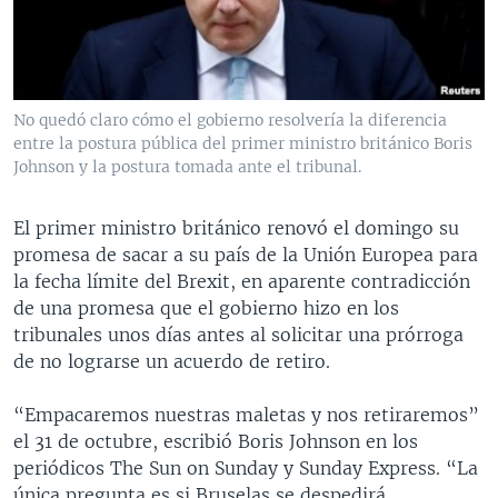
MULTIMEDIA
VENEZUELA
NICARAGUA
ECONOMÍA
PROGRAMAS TV
BRASIL
ENTRETENIMIENTO Y CULTURA
VIDEOS
RADIO
TECNOLOGÍA
FOTOGRAFÍA
EL MUNDO AL DÍA
No quedó claro cómo el gobierno resolvería la diferencia
DIRECT
DEPORTES
AUDIOS
FORO INTERAMERICANO
AVANCE INFORMATIVO
entre la postura pública del primer ministro británico Boris
Johnson y la postura tomada ante el tribunal.
DOCUMENTALES DE LA VOA
CIENCIA Y SALUD
VISIÓN 360
AUDIONOTICIAS
LAS CLAVES
BUENOS DÍAS AMÉRICA
El primer ministro británico renovó el domingo su
Learning English
promesa de sacar a su país de la Unión Europea para
PANORAMA
ESTADOS UNIDOS AL DÍA
la fecha límite del Brexit, en aparente contradicción
SÍGANOS
EL MUNDO AL DÍA [RADIO]
de una promesa que el gobierno hizo en los
tribunales unos días antes al solicitar una prórroga
FORO [RADIO]
de no lograrse un acuerdo de retiro.
DEPORTIVO INTERNACIONAL
Idiomas
“Empacaremos nuestras maletas y nos retiraremos”
NOTA ECONÓMICA
el 31 de octubre, escribió Boris Johnson en los
ENTRETENIMIENTO
periódicos The Sun on Sunday y Sunday Express. “La
única pregunta es si Bruselas se despedirá