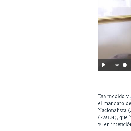
0:00
Esa medida y
el mandato de
Nacionalista 
(FMLN), que h
% en intenció