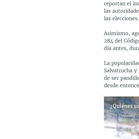
reportan el i
las autoridad
las elecciones.
Asimismo, agen
284 del Códig
día antes, dur
La popularidad
Salvatrucha y
de ser pandill
desde entonce
Por
Voz de A