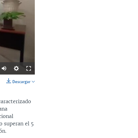
Descargar
SHARE
aracterizado
ana
cional
o superan el 5
ón.