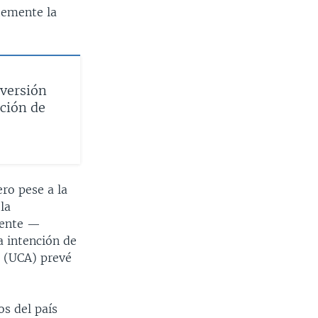
temente la
nversión
cción de
ero pese a la
la
idente —
 intención de
s (UCA) prevé
os del país