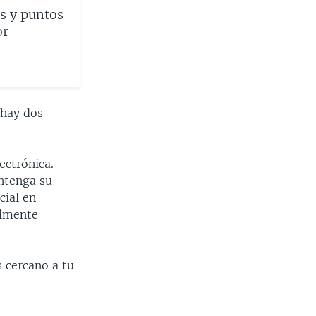
s y puntos
or
 hay dos
ectrónica.
ntenga su
cial en
almente
s cercano a tu