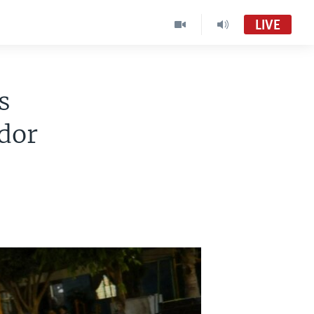
LIVE
s
ador