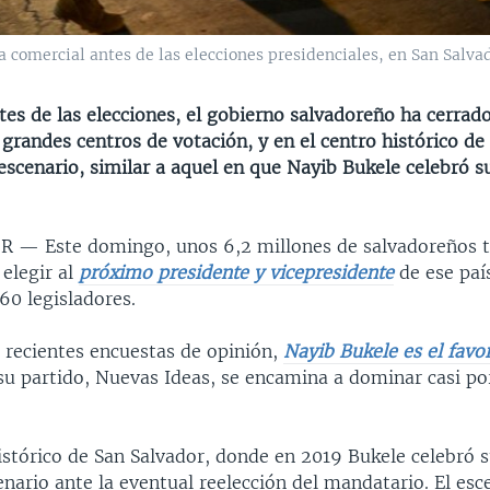
comercial antes de las elecciones presidenciales, en San Salvado
es de las elecciones, el gobierno salvadoreño ha cerrado
 grandes centros de votación, y en el centro histórico de
escenario, similar a aquel en que Nayib Bukele celebró su
OR —
Este domingo, unos 6,2 millones de salvadoreños t
 elegir al
próximo presidente y vicepresidente
de ese paí
60 legisladores.
 recientes encuestas de opinión,
Nayib Bukele es el favor
 su partido, Nuevas Ideas, se encamina a dominar casi po
istórico de San Salvador, donde en 2019 Bukele celebró su
enario ante la eventual reelección del mandatario. El esc