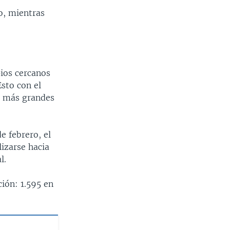
Ancho
px
o, mientras
pios cercanos
sto con el
ón más grandes
e febrero, el
izarse hacia
l.
ión: 1.595 en