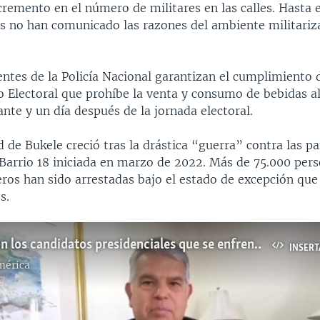
ncremento en el número de militares en las calles. Hasta
es no han comunicado las razones del ambiente militariz
tes de la Policía Nacional garantizan el cumplimiento d
o Electoral que prohíbe la venta y consumo de bebidas a
ante y un día después de la jornada electoral.
 de Bukele creció tras la drástica “guerra” contra las p
 Barrio 18 iniciada en marzo de 2022. Más de 75.000 per
eros han sido arrestadas bajo el estado de excepción qu
s.
¿Quiénes son los candidatos presidenciales que se enfrentarán a Nayib Bukele en las próximas elecciones de El Salvador?
INSERT
mérica