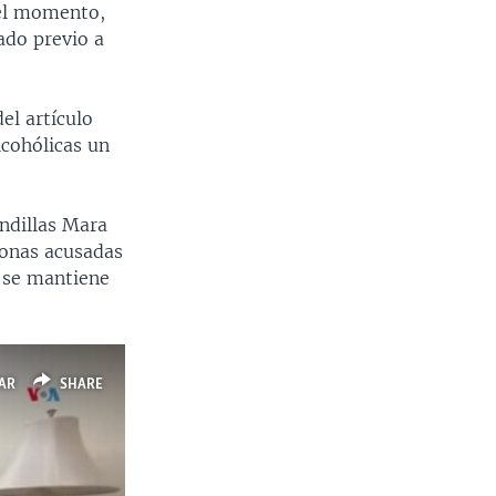
 el momento,
ado previo a
el artículo
lcohólicas un
andillas Mara
sonas acusadas
e se mantiene
AR
SHARE