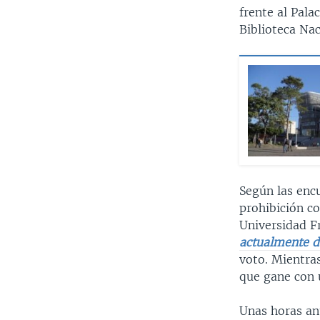
frente al Pal
Biblioteca Nac
Según las encu
prohibición co
Universidad F
actualmente de
voto. Mientra
que gane con 
Unas horas ant