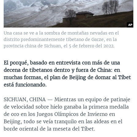
MULTIMEDIA
VENEZUELA
NICARAGUA
ECONOMÍA
PROGRAMAS TV
BRASIL
ENTRETENIMIENTO Y CULTURA
VIDEOS
RADIO
TECNOLOGÍA
FOTOGRAFÍA
EL MUNDO AL DÍA
Una casa se ve a la sombra de montañas nevadas en el
DIRECT
DEPORTES
AUDIOS
FORO INTERAMERICANO
AVANCE INFORMATIVO
distrito predominantemente tibetano de Garze, en la
provincia china de Sichuan, el 5 de febrero del 2022.
DOCUMENTALES DE LA VOA
CIENCIA Y SALUD
VISIÓN 360
AUDIONOTICIAS
LAS CLAVES
BUENOS DÍAS AMÉRICA
El porqué, basado en entrevista con más de una
Learning English
decena de tibetanos dentro y fuera de China: en
PANORAMA
ESTADOS UNIDOS AL DÍA
muchas formas, el plan de Beijing de domar al Tíbet
SÍGANOS
EL MUNDO AL DÍA [RADIO]
está funcionando.
FORO [RADIO]
SICHUAN, CHINA —
Mientras un equipo de patinaje
DEPORTIVO INTERNACIONAL
de velocidad sobre hielo ganaba la primera medalla
Idiomas
de oro en los Juegos Olímpicos de Invierno en
NOTA ECONÓMICA
Beijing, todo se veía tranquilo en las aldeas en el
ENTRETENIMIENTO
borde oriental de la meseta del Tíbet.