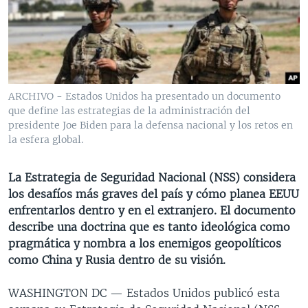
MULTIMEDIA
VENEZUELA
NICARAGUA
ECONOMÍA
PROGRAMAS TV
BRASIL
ENTRETENIMIENTO Y CULTURA
VIDEOS
RADIO
TECNOLOGÍA
FOTOGRAFÍA
EL MUNDO AL DÍA
DIRECT
DEPORTES
AUDIOS
FORO INTERAMERICANO
AVANCE INFORMATIVO
ARCHIVO - Estados Unidos ha presentado un documento
que define las estrategias de la administración del
DOCUMENTALES DE LA VOA
CIENCIA Y SALUD
VISIÓN 360
AUDIONOTICIAS
presidente Joe Biden para la defensa nacional y los retos en
LAS CLAVES
BUENOS DÍAS AMÉRICA
la esfera global.
Learning English
PANORAMA
ESTADOS UNIDOS AL DÍA
La Estrategia de Seguridad Nacional (NSS) considera
SÍGANOS
EL MUNDO AL DÍA [RADIO]
los desafíos más graves del país y cómo planea EEUU
enfrentarlos dentro y en el extranjero. El documento
FORO [RADIO]
describe una doctrina que es tanto ideológica como
DEPORTIVO INTERNACIONAL
pragmática y nombra a los enemigos geopolíticos
Idiomas
como China y Rusia dentro de su visión.
NOTA ECONÓMICA
ENTRETENIMIENTO
WASHINGTON DC —
Estados Unidos publicó esta